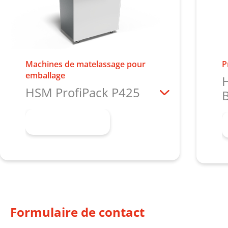
Machines de matelassage pour
P
emballage
H
HSM ProfiPack P425
En savoir plus
Formulaire de contact