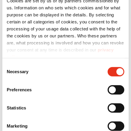
Cookies are set by us or by partners commissioned by
action durable tant sur le plan économique
us. Information on who sets which cookies and for what
qu’écologique.
purpose can be displayed in the details. By selecting
certain or all categories of cookies, you consent to the
processing of your usage data collected with the help of
the cookies by us or our partners. Who these partners
are, what processing is involved and how you can revoke
your consent at any time is described in our
privacy
policy
.
Consent
Necessary
Selection
Preferences
Statistics
Marketing
Situation du marché