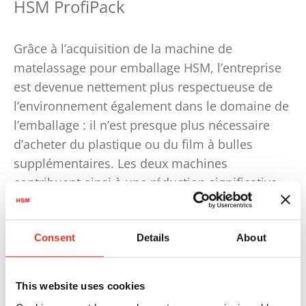
HSM ProfiPack
Grâce à l’acquisition de la machine de
matelassage pour emballage HSM, l’entreprise
est devenue nettement plus respectueuse de
l’environnement également dans le domaine de
l’emballage : il n’est presque plus nécessaire
d’acheter du plastique ou du film à bulles
supplémentaires. Les deux machines
contribuent ainsi à une réduction significative
des surfaces de stockage. En même temps,
moins de temps et d’argent sont nécessaires
pour l’élimination du carton, et les coûts liés à
Consent
Details
About
l’achat de matériel d’emballage externe sont
économisés. Itoh Denki USA Inc. est ainsi
This website uses cookies
parfaitement préparée pour l’avenir, grâce à une