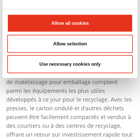
Avec l’essor du recyclage dans le secteur
Allow all cookies
industriel, de nombreuses entreprises
recherchent des solutions pour transformer
Allow selection
leurs déchets en ressources financières ; non
seulement parce que cela aide l’environnement,
mais aussi parce que cela améliore leur
Use necessary cookies only
rentabilité. Les presses à balles et les machines
de matelassage pour emballage comptent
parmi les équipements les plus utiles
développés à ce jour pour le recyclage. Avec les
presses, le carton ondulé et d’autres déchets
peuvent être facilement compactés et vendus à
des courtiers ou à des centres de recyclage,
offrant un retour sur investissement rapide tout