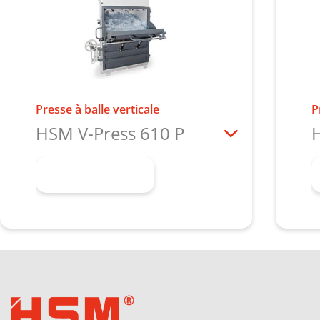
Presse à balle verticale
P
HSM V-Press 610 P
H
En savoir plus