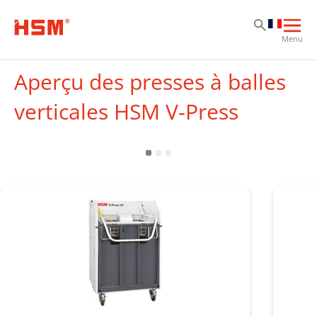
Al
Al
Al
Ouvr
Menu
la
navi
Aperçu des presses à balles
prin
verticales HSM V‑Press