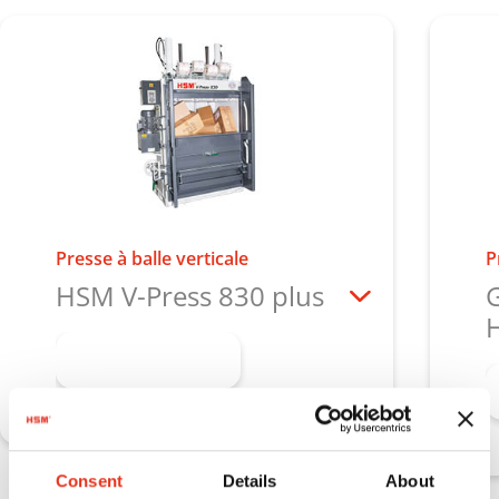
Presse à balle verticale
P
HSM V-Press 830 plus
En savoir plus
Consent
Details
About