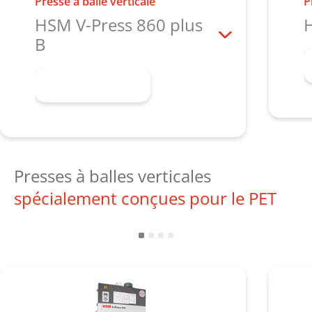
Presse à balle verticale
P
HSM V-Press 860 plus
H
B
En savoir plus
Presses à balles verticales
spécialement conçues pour le PET