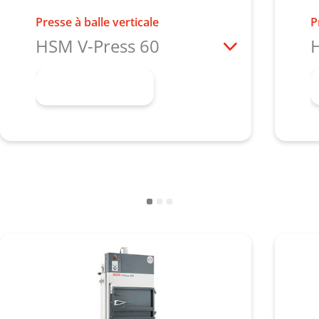
Presse à balle verticale
P
HSM V-Press 60
H
En savoir plus