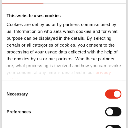
This website uses cookies
Cookies are set by us or by partners commissioned by
us. Information on who sets which cookies and for what
purpose can be displayed in the details. By selecting
certain or all categories of cookies, you consent to the
processing of your usage data collected with the help of
the cookies by us or our partners. Who these partners
are, what processing is involved and how you can revoke
your consent at any time is described in our
privacy
policy
.
Presse à balle verticale
Consent
Gamme de produits
Necessary
Selection
HSM V-Press 1160
Preferences
En savoir plus