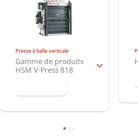
Presse à balle verticale
P
Gamme de produits
H
HSM V-Press 818
En savoir plus