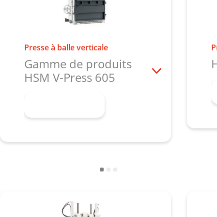
Presse à balle verticale
P
Gamme de produits
HSM V-Press 605
En savoir plus