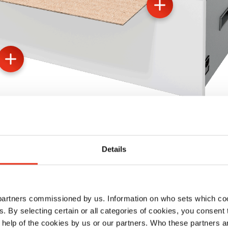
Details
¿Tiene alguna pregunta?
gase en contacto con nosot
 partners commissioned by us. Information on who sets which co
ls. By selecting certain or all categories of cookies, you consent
al formulario de contacto
 help of the cookies by us or our partners. Who these partners a