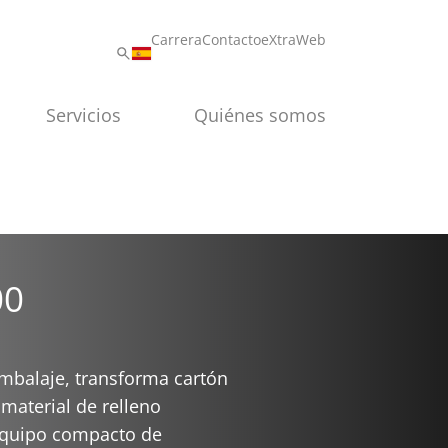
Carrera
Contacto
eXtraWeb
Servicios
Quiénes somos
00
mbalaje, transforma cartón
material de relleno
equipo compacto de