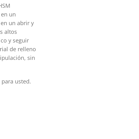
 HSM
 en un
en un abrir y
s altos
ico y seguir
ial de relleno
pulación, sin
 para usted.