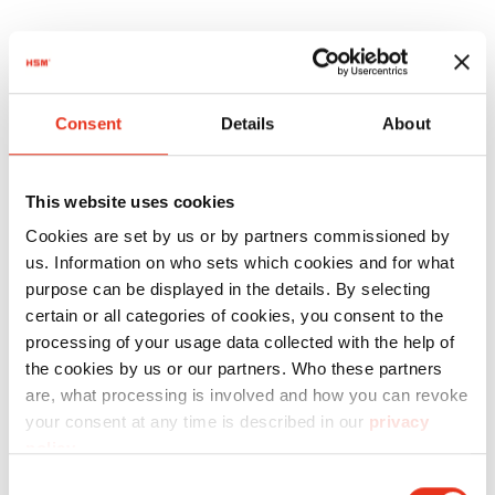
El resultado
Consent
Details
About
Con la prensa de balas vertical
HSM V-Press
This website uses cookies
860 plus B
, TENAX ha optimizado su
Cookies are set by us or by partners commissioned by
eliminación de materiales de desecho y puede
us. Information on who sets which cookies and for what
vender los fardos a los vendedores de chatarra.
purpose can be displayed in the details. By selecting
La prensa tiene un diseño ergonómico con una
certain or all categories of cookies, you consent to the
altura de alimentación más baja. Los fardos son
processing of your usage data collected with the help of
the cookies by us or our partners. Who these partners
más densos, lo que facilita la doble
are, what processing is involved and how you can revoke
acumulación, por lo que TENAX tiene más
your consent at any time is described in our
privacy
espacio de trabajo en su ubicación de almacén.
policy
.
La base de los fardos no se desmorona, lo que
Consent