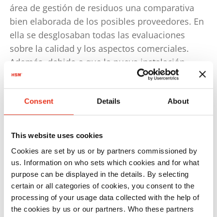
área de gestión de residuos una comparativa
bien elaborada de los posibles proveedores. En
ella se desglosaban todas las evaluaciones
sobre la calidad y los aspectos comerciales.
Además, debido a que la nueva instalación
debe funcionar de manera perfecta durante
alrededor de veinte años, Stark GmbH decidió
Consent
Details
About
como siempre, según el principio del mejor
proveedor y no por el del más barato.
This website uses cookies
Cookies are set by us or by partners commissioned by
La prensa de balas de HSM realiza
us. Information on who sets which cookies and for what
todo el trabajo
purpose can be displayed in the details. By selecting
certain or all categories of cookies, you consent to the
processing of your usage data collected with the help of
La nueva prensa de balas de canal de HSM,
the cookies by us or our partners. Who these partners
VK 7215, está como hecha a medida para la