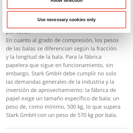
Allow selection
ello, dispone de reservas de capacidad que la
hacen una elección de futuro segura para
Use necessary cookies only
Stark GmbH de cara también a los volúmenes
por venir.
En cuanto al grado de compresión, los pesos
de las balas se diferencian según la fracción
y la longitud de la bala. Para la fábrica
papelera que sigue en funcionamiento, sin
embargo, Stark GmbH debe cumplir no solo
las demandas generales de la industria y la
inversión de aprovechamiento: la fábrica de
papel exige un tamaño específico de bala; un
peso de, como mínimo, 500 kg, lo que supera
Stark GmbH con un peso de 570 kg por bala.