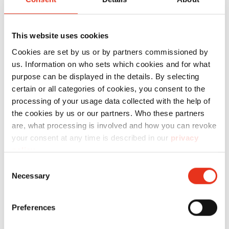
Ponente
This website uses cookies
Profesor experto
Cookies are set by us or by partners commissioned by
Idiomas ofrecidos: alemán e inglés; otros
us. Information on who sets which cookies and for what
idiomas disponibles sobre pedido
purpose can be displayed in the details. By selecting
certain or all categories of cookies, you consent to the
processing of your usage data collected with the help of
the cookies by us or our partners. Who these partners
Sus ventajas
are, what processing is involved and how you can revoke
your consent at any time is described in our
privacy
El seminario proporciona una visión general
policy
.
de las directrices teóricas de la protección de
Consent
datos, y cómo se deben respetar y cumplir.
Necessary
Selection
Amplíe sistemáticamente sus conocimientos
Preferences
acerca de la protección de datos y
complételos con información actualizada.