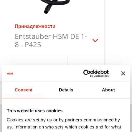
Принадлежности
Entstauber HSM DE 1-
8 - P425
Узнать больше
Consent
Details
About
This website uses cookies
Компактный и мощный:
Cookies are set by us or by partners commissioned by
us. Information on who sets which cookies and for what
Пылеуловитель HSM DE 1-8