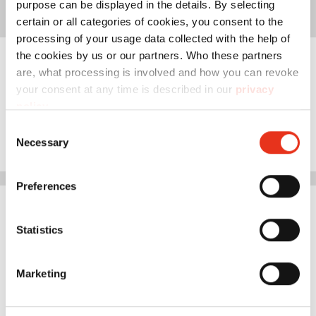
purpose can be displayed in the details. By selecting
certain or all categories of cookies, you consent to the
processing of your usage data collected with the help of
the cookies by us or our partners. Who these partners
are, what processing is involved and how you can revoke
your consent at any time is described in our
privacy
policy
.
Consent
Necessary
Selection
Preferences
Контактная форма
Statistics
Marketing
Обращение