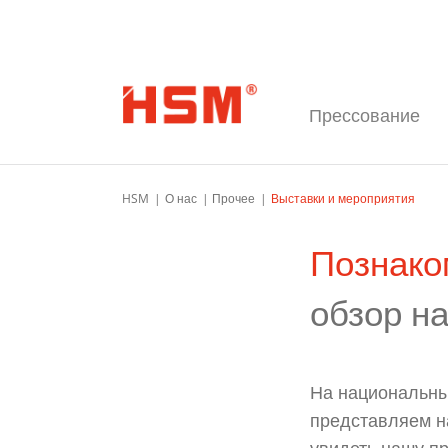
Перейти к основной навигации
Перейти к основному содержимому
Перейти к нижнему колонтитулу стра
Прессование
HSM
О нас
Прочее
Выставки и мероприятия
Познако
обзор н
На национальны
представляем н