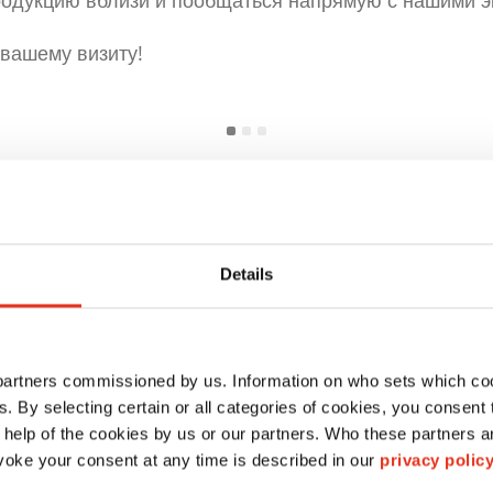
родукцию вблизи и пообщаться напрямую с нашими э
вашему визиту!
Details
 partners commissioned by us. Information on who sets which co
ls. By selecting certain or all categories of cookies, you consent
 help of the cookies by us or our partners. Who these partners a
oke your consent at any time is described in our
privacy polic
06.-08.10.2026 | Polska