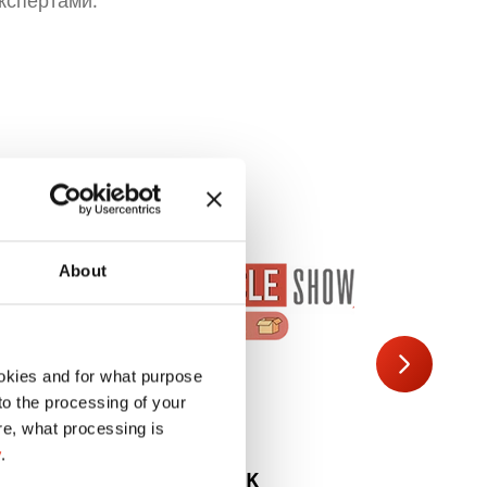
кспертами.
About
okies and for what purpose
 to the processing of your
re, what processing is
y
.
11.-12.11.2026 | UK
1