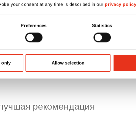
oke your consent at any time is described in our
privacy polic
Снижение объ
Простота упра
Preferences
Statistics
экономящая вре
использования,
Прибыль:
Реал
ценные вторичн
 only
Allow selection
 лучшая рекомендация