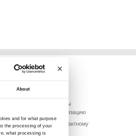
 одним взглядом:
About
ат:
за счет отказа от аренды
снижения расходов на утилизацию
okies and for what purpose
транства:
благодаря компактному
 to the processing of your
ованных тюков
re, what processing is