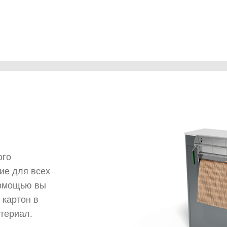
M
ого
ие для всех
помощью вы
 картон в
териал.