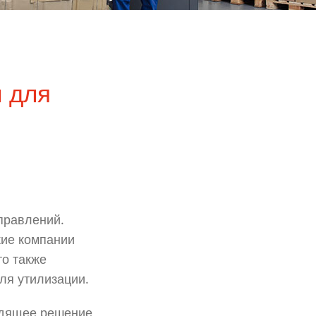
 для
правлений.
кие компании
то также
ля утилизации.
ходящее решение