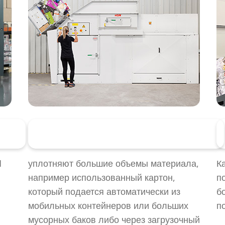
ов
Горизонтальные прессы для тюков
M
уплотняют большие объемы материала,
К
например использованный картон,
п
который подается автоматически из
б
мобильных контейнеров или больших
п
мусорных баков либо через загрузочный