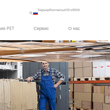
Карьер
Контакты
eXtraWeb
ия PET
Сервис
О нас