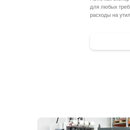
для любых треб
расходы на ути
Получите к