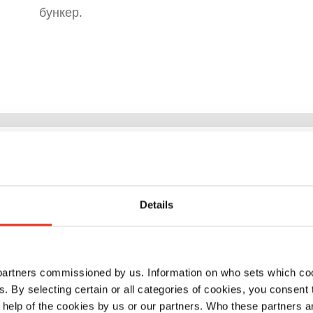
бункер.
Преимущества
Details
Экономия затр
контейнеров и 
 partners commissioned by us. Information on who sets which co
Экономия прос
ls. By selecting certain or all categories of cookies, you consent
хранению пресс
 help of the cookies by us or our partners. Who these partners a