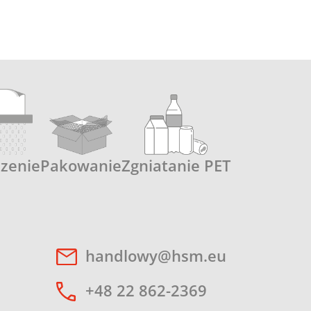
czenie
Pakowanie
Zgniatanie PET
handlowy@hsm.eu
+48 22 862-2369