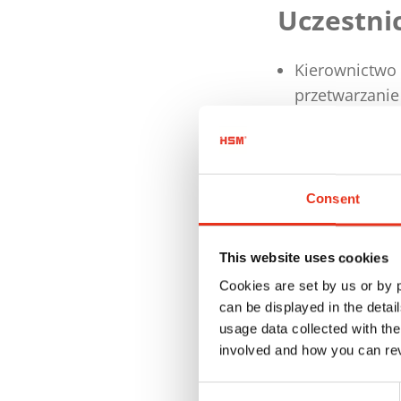
Uczestni
Kierownictwo 
przetwarzanie
Osoby, które 
Consent
Referent
This website uses cookies
Profesjonaln
Cookies are set by us or by
Oferowane języ
can be displayed in the detai
usage data collected with the
involved and how you can rev
Korzyści
Consent