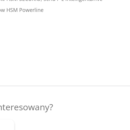
tów HSM Powerline
interesowany?
aj