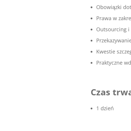
Obowiązki do
Prawa w zakre
Outsourcing i
Przekazywani
Kwestie szcze
Praktyczne w
Czas trw
1 dzień