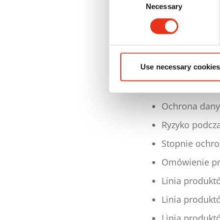
Necessary
Selection
Seminarium pr
ochrony danych
Możliwość sys
Use necessary cookies
poszerzenia w
Konieczność 
Ochrona dany
Ryzyko podcz
Stopnie ochro
Omówienie p
Linia produkt
Linia produk
Linia produkt