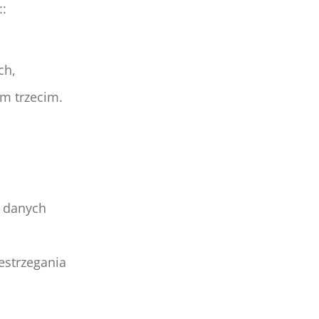
:
ch,
m trzecim.
 danych
estrzegania