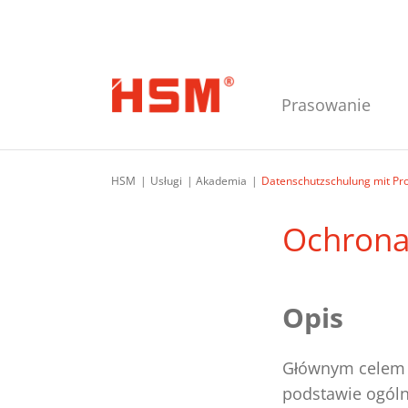
Przejdź do głównej nawigacji
Przejdź do głównej treści
Przejdź do stopki strony
Prasowanie
HSM
Usługi
Akademia
Datenschutzschulung mit Pro
Ochrona
Opis
Głównym celem n
podstawie ogóln