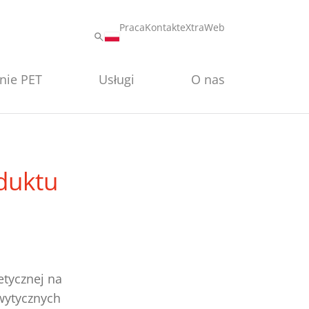
Praca
Kontakt
eXtraWeb
nie PET
Usługi
O nas
duktu
etycznej na
wytycznych