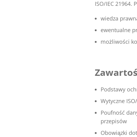
ISO/IEC 21964. 
wiedza prawna
ewentualne p
możliwości ko
Zawartoś
Podstawy och
Wytyczne ISO/
Poufność dany
przepisów
Obowiązki do