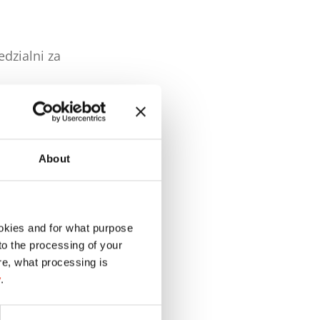
dzialni za
anych
About
okies and for what purpose
 to the processing of your
re, what processing is
y
.