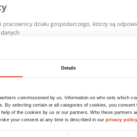
cy
i pracownicy działu gospodarczego, którzy są odpowie
 danych
chcą zdobyć praktyczną wiedzę w zakresie ochrony d
Details
y wykładowca
 partners commissioned by us. Information on who sets which co
ki: DE, EN, inne języki na żądanie
ls. By selecting certain or all categories of cookies, you consent
 help of the cookies by us or our partners. Who these partners a
oke your consent at any time is described in our
privacy polic