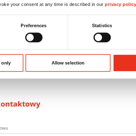
, cięcie kawałków i cięcie krzyżowe
oke your consent at any time is described in our
privacy polic
Preferences
Statistics
 only
Allow selection
kontaktowy
iowa