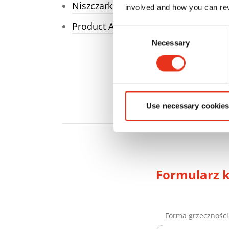
Niszczarki dokumentów: Cięcie taśmy
involved and how you can rev
Product Advisor
Consent
Necessary
Selection
Use necessary cookies
Formularz 
Forma grzecznośc