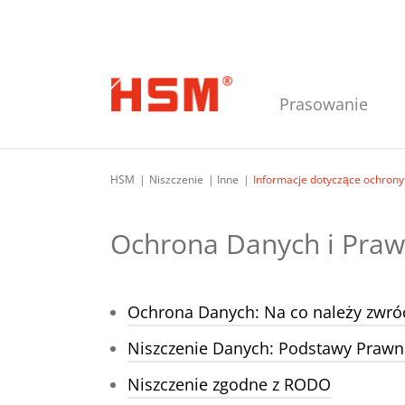
Przejdź do głównej nawigacji
Przejdź do głównej treści
Przejdź do stopki strony
Prasowanie
HSM
Niszczenie
Inne
Informacje dotyczące ochron
Ochrona Danych i Pra
Ochrona Danych: Na co należy zwró
Niszczenie Danych: Podstawy Prawn
Niszczenie zgodne z RODO