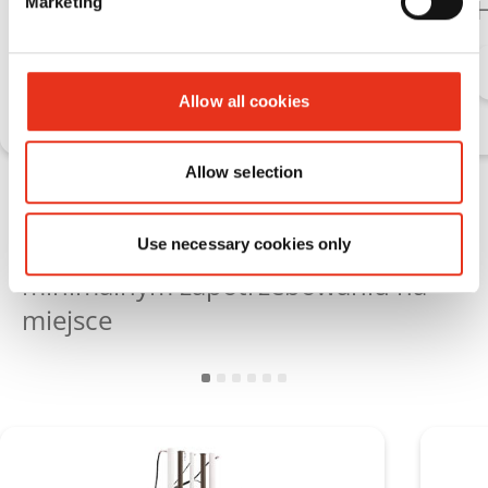
C
Marketing
Dowiedz się więcej
Allow all cookies
Allow selection
Pionowe prasy belujące HSM V‑Press
do dużych ilości materiału przy
Use necessary cookies only
minimalnym zapotrzebowaniu na
miejsce