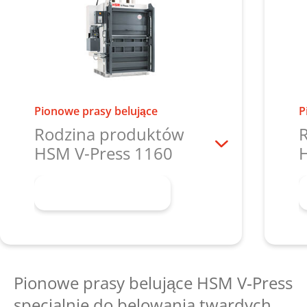
Pionowe prasy belujące
P
Rodzina produktów
HSM V-Press 1160
Dowiedz się więcej
Pionowe prasy belujące HSM V‑Press
specjalnie do belowania twardych