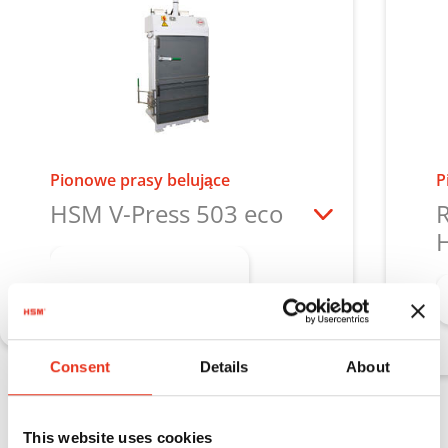
Pionowe prasy belujące
P
HSM V-Press 503 eco
Dowiedz się więcej
Consent
Details
About
Pionowe prasy belujące HSM V‑Press
This website uses cookies