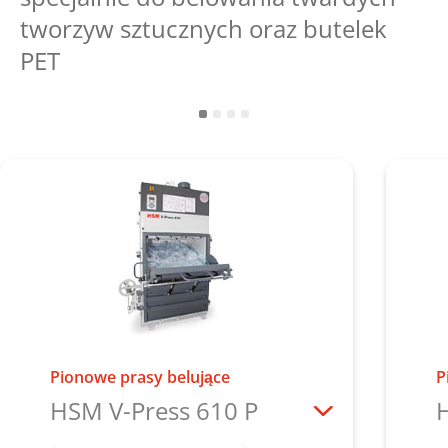
tworzyw sztucznych oraz butelek
PET
Pionowe prasy belujące
P
HSM V-Press 610 P
H