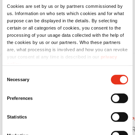
do średnich ilości materiału przy
Cookies are set by us or by partners commissioned by
minimalnym zapotrzebowaniu na
us. Information on who sets which cookies and for what
purpose can be displayed in the details. By selecting
miejsce
certain or all categories of cookies, you consent to the
processing of your usage data collected with the help of
the cookies by us or our partners. Who these partners
are, what processing is involved and how you can revoke
your consent at any time is described in our
privacy
policy
.
Consent
Necessary
Selection
Preferences
Statistics
Pionowe prasy belujące
P
HSM V-Press 718 plus