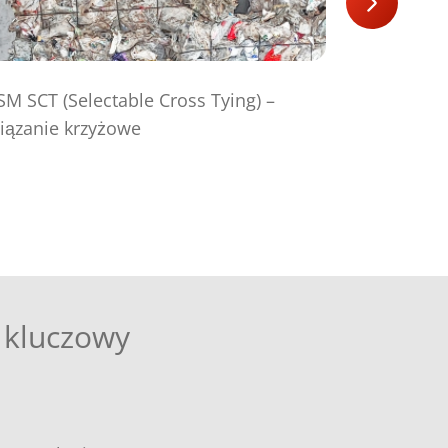
W pełni k
SM SCT (Selectable Cross Tying) –
siłownika 
iązanie krzyżowe
n kluczowy