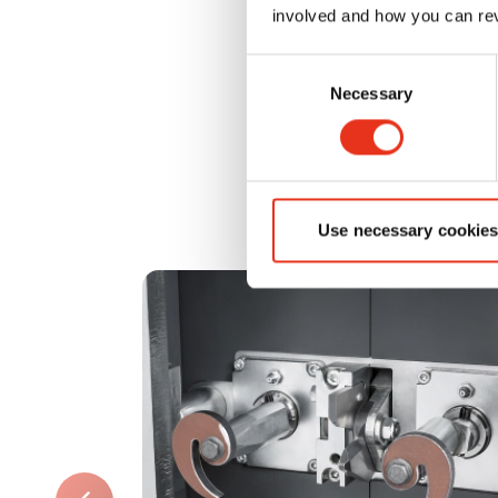
involved and how you can rev
„Całość to więcej
Dzięki współdzi
Consent
Necessary
Selection
maksymalne korzy
zalety każdej pr
inwestycją, któr
Use necessary cookies