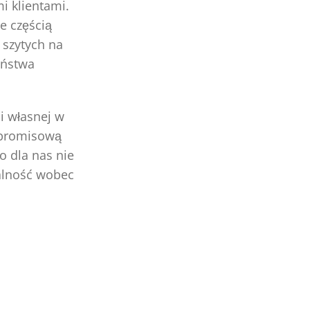
i klientami.
e częścią
 szytych na
aństwa
i własnej w
mpromisową
o dla nas nie
ialność wobec