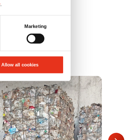
y
.
kownik zyskuje
Marketing
ść – to typowe
prasa HSM jest
Allow all cookies