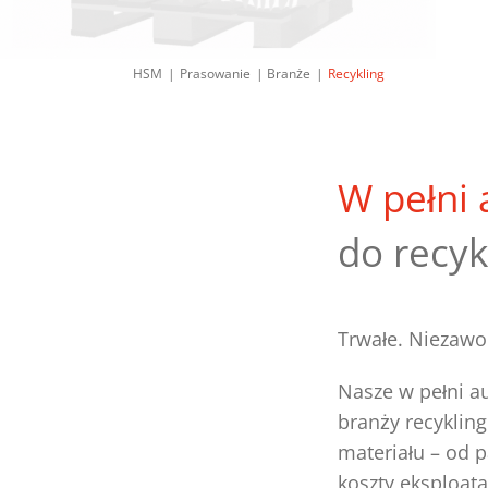
HSM
Prasowanie
Branże
Recykling
W pełni
do recykl
Trwałe. Niezaw
Nasze w pełni a
branży recykling
materiału – od p
koszty eksploat