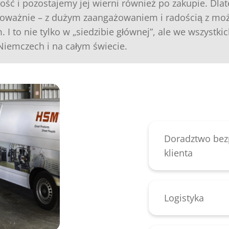
ość i pozostajemy jej wierni również po zakupie. Dla
poważnie – z dużym zaangażowaniem i radością z mo
 I to nie tylko w „siedzibie głównej”, ale we wszystki
iemczech i na całym świecie.
Doradztwo bez
klienta
Wizyty i dor
doświadczony
oraz działu 
Logistyka
Organizacja 
Przeliczenie
partnerami