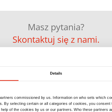
Masz pytania?
Skontaktuj się z nami.
Do formularza kontaktowego
Details
ia jakość w całej okazałości:
 partners commissioned by us. Information on who sets which co
ne rozwiązania w każdym szcze
ls. By selecting certain or all categories of cookies, you consent
 help of the cookies by us or our partners. Who these partners a