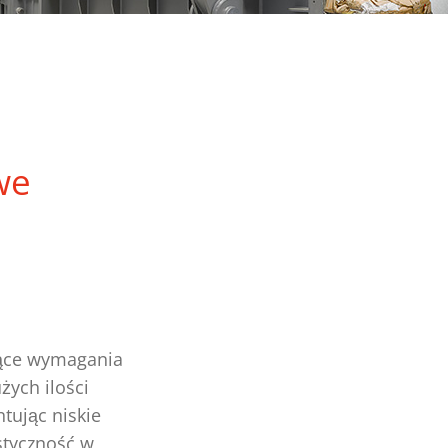
we
nące wymagania
żych ilości
ntując niskie
styczność w