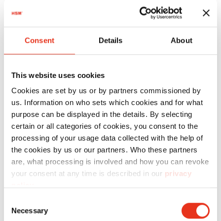
Il Risultato
Consent
Details
About
Da quando MotorNuts ha visto il risparmio dei
costi per il suo business, non dovendo più
acquistare costosi materiali da imballo, tipo la
This website uses cookies
plastica a bolle, per spedire I propi articoli, può
Cookies are set by us or by partners commissioned by
confermare di aver ridotto le spese generali e
us. Information on who sets which cookies and for what
l’immissione di CO2. Il feedback sulla macchina
purpose can be displayed in the details. By selecting
certain or all categories of cookies, you consent to the
Tedesca HSM ProfiPack è stato eccezionale.
processing of your usage data collected with the help of
Effeciente e facile da usare, l’apparecchio era
the cookies by us or our partners. Who these partners
anche coperto da un anno di garanzia. Alla
are, what processing is involved and how you can revoke
MotorNuts il perforacartoni fu consigliato da un
your consent at any time is described in our
privacy
rivenditore autorizzato HSM, appena visto il
policy
.
cartone “lavorato” lo acquistò subito! Ha
Consent
risparmiato soldi e material di scarto – avendo
Necessary
Selection