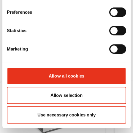
sempre a disposizione le scatole con cui riceve
il suo stock, ora perfora e riusa I cartoni
Preferences
presenti in magazzino.
Statistics
Marketing
10/2018
Allow all cookies
Allow selection
Use necessary cookies only