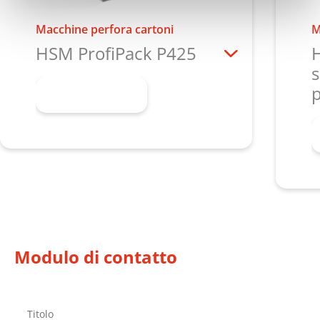
Macchine perfora cartoni
M
HSM ProfiPack P425
H
s
p
Scopri di più
Modulo di contatto
Titolo