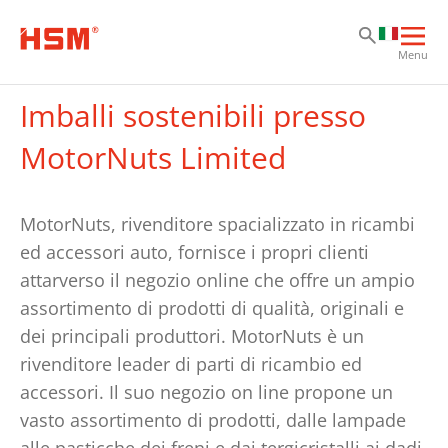
Va
Va
Va
Apri
Menu
la
nav
Imballi sostenibili presso
prin
MotorNuts Limited
MotorNuts, rivenditore spacializzato in ricambi
ed accessori auto, fornisce i propri clienti
attarverso il negozio online che offre un ampio
assortimento di prodotti di qualità, originali e
dei principali produttori. MotorNuts è un
rivenditore leader di parti di ricambio ed
accessori. Il suo negozio on line propone un
vasto assortimento di prodotti, dalle lampade