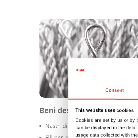
Consent
Beni destinati alla vendita
This website uses cookies
Cookies are set by us or by
Nastri di legatura
can be displayed in the detai
usage data collected with the
Fili per reggiatura