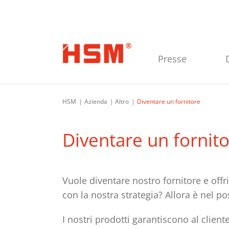
Vai alla navigazione principale
Vai al contenuto principale
Vai al piè di pagina
Presse
HSM
Azienda
Altro
Diventare un fornitore
Diventare un fornit
Vuole diventare nostro fornitore e offrir
con la nostra strategia? Allora è nel po
I nostri prodotti garantiscono al client