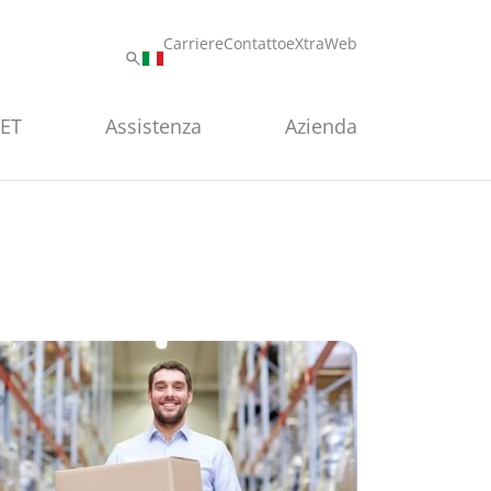
Carriere
Contatto
eXtraWeb
PET
Assistenza
Azienda