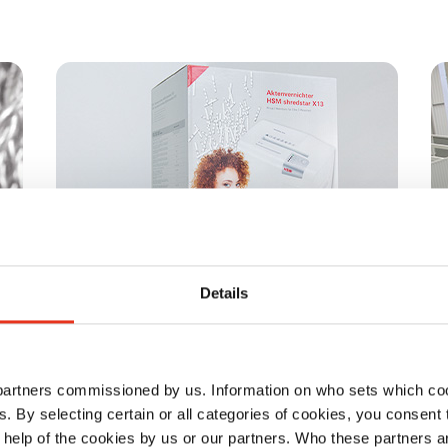
Details
Imballaggi e supporti per la
V
stampa
 partners commissioned by us. Information on who sets which co
ls. By selecting certain or all categories of cookies, you consent
Materiale da imballaggio: cartone
 help of the cookies by us or our partners. Who these partners a