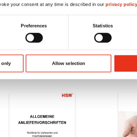
oke your consent at any time is described in our
privacy polic
ondulato, polistirolo
Supporti per la stampa: adesivi,
manuali d'uso
Preferences
Statistics
 only
Allow selection