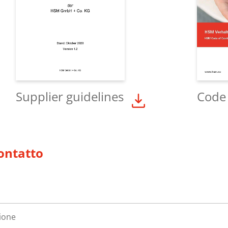
Supplier guidelines
Code
ontatto
ione