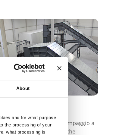
About
arie
okies and for what purpose
Apparecchiature per lo stampaggio a
 to the processing of your
iniezione di materie plastiche
re, what processing is