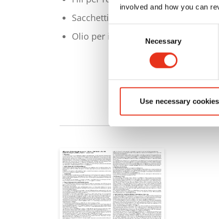
involved and how you can rev
Sacchetti in PE
Consent
Olio per il blocco di taglio
Necessary
Selection
Use necessary cookies