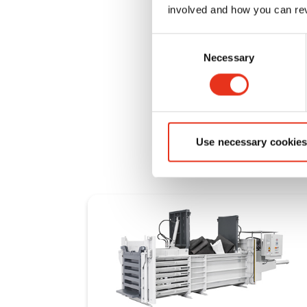
Pressa Or
involved and how you can rev
Consent
La HSM HL 3521 
Necessary
Selection
soluzione ottima
gommapiuma, opp
di pressatura e
Use necessary cookies