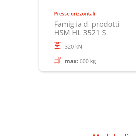
Presse orizzontali
Famiglia di prodotti
HSM HL 3521 S
320 kN
max:
600 kg
Scopri di più