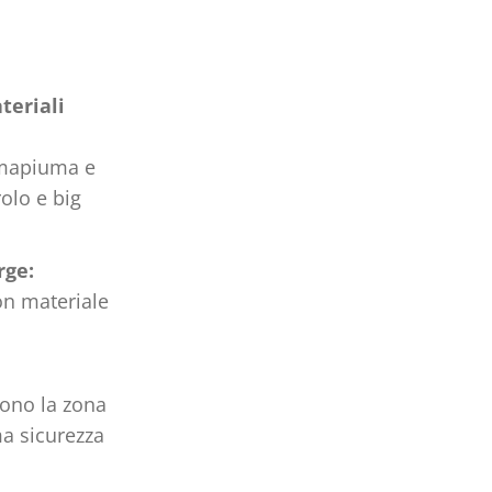
teriali
mmapiuma e
rolo e big
rge:
n materiale
gono la zona
a sicurezza