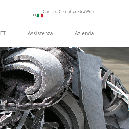
Carriere
Contatto
eXtraWeb
PET
Assistenza
Azienda