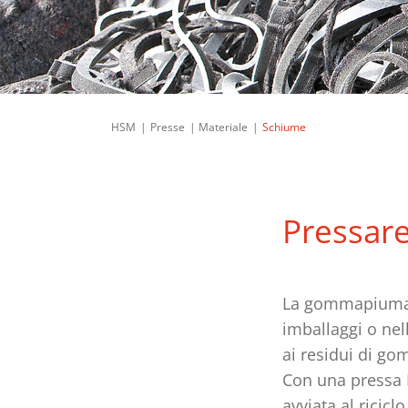
HSM
Presse
Materiale
Schiume
Pressare
La gommapiuma è 
imballaggi o nel
ai residui di g
Con una pressa
avviata al riciclo