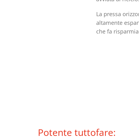
La pressa orizzo
altamente espans
che fa risparmi
Potente tuttofare: