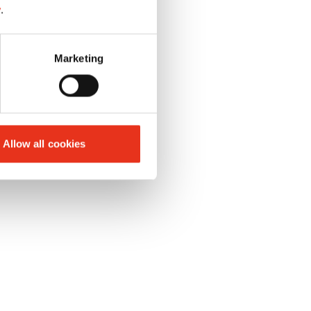
 S
y
.
nata, è la
Marketing
sivi come la
film e materiale
Allow all cookies