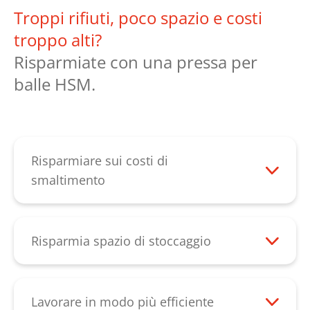
Troppi rifiuti, poco spazio e costi
troppo alti?
Risparmiate con una pressa per
balle HSM.
Risparmiare sui costi di
smaltimento
Smaltire i rifiuti è costoso. Risparmiate i
costi per un container a noleggio e per il
suo ritiro e svuotamento. Al contrario,
Risparmia spazio di stoccaggio
potete commercializzare le balle – e
Le presse HSM riducono il volume di
quindi i materiali residui – come materiale
cartone, carta e film fino al 95 %. Le balle
riciclabile redditizio.
possono essere impilate facilmente e
Lavorare in modo più efficiente