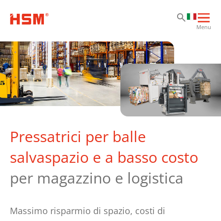
Va
Va
Va
Apri
Menu
la
nav
prin
Pressatrici per balle
salvaspazio e a basso costo
per magazzino e logistica
Massimo risparmio di spazio, costi di