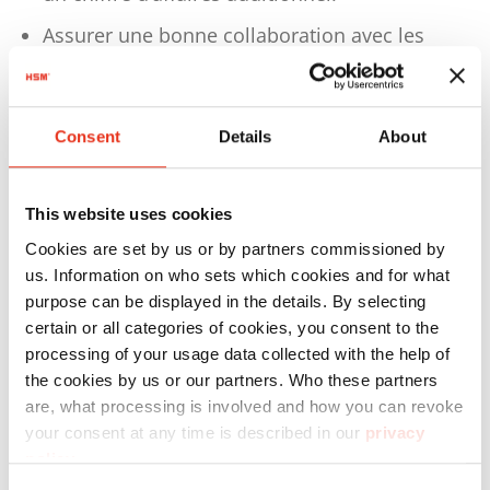
Assurer une bonne collaboration avec les
équipes internes.
Votre profil
Consent
Details
About
Expérience solide en vente BtoB, en région
Expérience confirmée en Key Account
This website uses cookies
Management
Cookies are set by us or by partners commissioned by
us. Information on who sets which cookies and for what
Aisance en négociation.
purpose can be displayed in the details. By selecting
Affinité technique.
certain or all categories of cookies, you consent to the
processing of your usage data collected with the help of
Capacité à trouver des solutions et à proposer
the cookies by us or our partners. Who these partners
plusieurs options.
are, what processing is involved and how you can revoke
your consent at any time is described in our
privacy
Approche structurée et stratégique.
policy
.
Anglais apprécié.