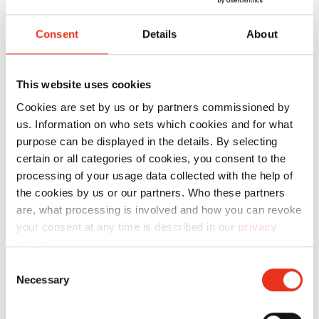
Vente (interne ou externe)
Consent
Details
About
Clientèle
This website uses cookies
Intervenant
Cookies are set by us or by partners commissioned by
us. Information on who sets which cookies and for what
purpose can be displayed in the details. By selecting
Chargé de cours
certain or all categories of cookies, you consent to the
Langues proposées : ALL, AN, autres langues
processing of your usage data collected with the help of
sur demande
the cookies by us or our partners. Who these partners
are, what processing is involved and how you can revoke
your consent at any time is described in our
privacy
policy
.
Vos avantages
Consent
Necessary
Selection
Le séminaire donne un aperçu des différents
types et applications de presses à balles HSM.