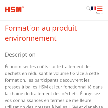
Al
Al
Al
Ouvr
Menu
la
navi
Formation au produit
prin
environnement
Description
Économiser les coûts sur le traitement des
déchets en réduisant le volume ! Grâce à cette
formation, les participants découvrent les
presses à balles HSM et leur fonctionnalité dans
la chaîne du traitement des déchets. Élargissez
vos connaissances en termes de meilleure
utilisation des presses à balles HSM et d’analyse