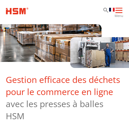
Al
Al
Al
Ouvr
Menu
la
navi
prin
Gestion efficace des déchets
pour le commerce en ligne
avec les presses à balles
HSM