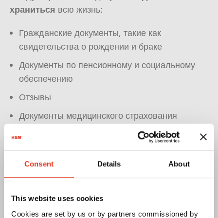
храниться
всю жизнь:
Гражданские документы, такие как
свидетельства о рождении и браке
Документы по пенсионному и социальному
обеспечению
Отзывы
Документы медицинского страхования
Документы о покупке недвижимости и
выписки из земельного кадастра
Consent
Details
About
Как правило, рекомендуется хранить документы
до тех пор, пока действует гарантия или
гарантийный срок.
This website uses cookies
Cookies are set by us or by partners commissioned by