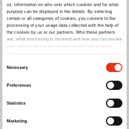
Обратите внимание, что описанные периоды
us. Information on who sets which cookies and for what
хранения и обязательства по хранению
purpose can be displayed in the details. By selecting
информации относятся к Германии. В
certain or all categories of cookies, you consent to the
зависимости от страны, правовые нормы могут
processing of your usage data collected with the help of
the cookies by us or our partners. Who these partners
отличаться.
are, what processing is involved and how you can revoke
your consent at any time is described in our
privacy
Данная таблица предоставляет обзор сроков
policy
.
хранения некоторых видов частной
Consent
документации.
Necessary
Selection
Документы о покупке недвижимости и
выписки из земельного реестра:
Preferences
пожизненно
Statistics
Счета от мастеров:
2 года
Гарантийные документы:
2 года
Marketing