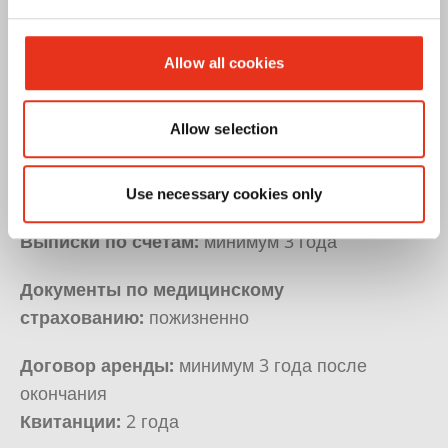
Свидетельство о рождении:
пожизненно
Allow all cookies
Расчетные листки (как доказательство
для пенсионных требований):
пожизненно
Allow selection
Кассовые чеки:
2 года
Договоры купли-продажи:
2 года
Use necessary cookies only
Выписки по счетам:
минимум 3 года
Документы по медицинскому
страхованию:
пожизненно
Договор аренды:
минимум 3 года после
окончания
Квитанции:
2 года