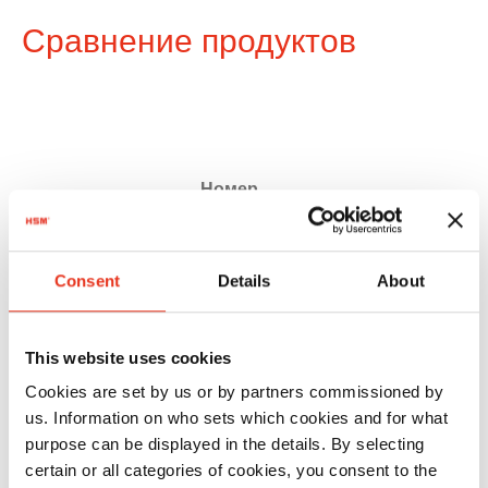
Сравнение продуктов
Номер
товара:
EAN:
HSM
1804111
4026631046305
Consent
Details
About
SECURIO
B26 - 1 x 5
This website uses cookies
mm
Cookies are set by us or by partners commissioned by
us. Information on who sets which cookies and for what
purpose can be displayed in the details. By selecting
certain or all categories of cookies, you consent to the