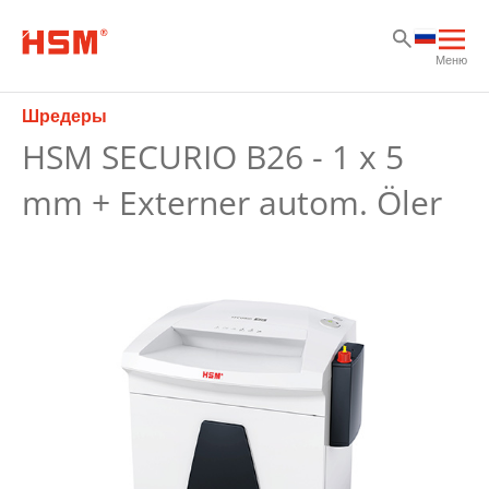
Sk
Sk
Sk
Отк
Меню
осн
нав
Шредеры
HSM SECURIO B26 - 1 x 5
mm + Externer autom. Öler