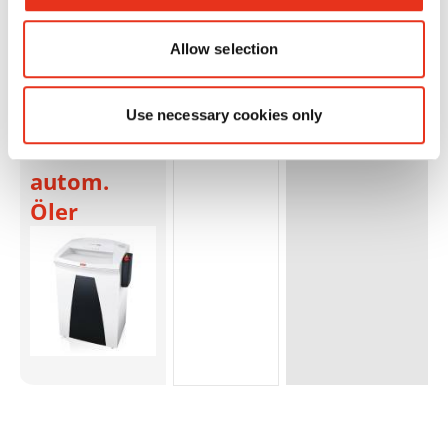
HSM
1824111O
4026631032964
Allow selection
SECURIO
B32 - 1 x 5
Use necessary cookies only
mm +
Externer
autom.
Öler