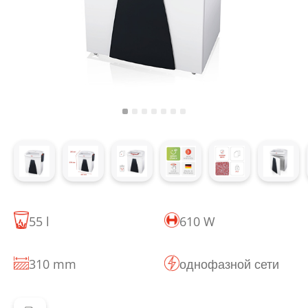
55 l
610 W
310 mm
однофазной сети