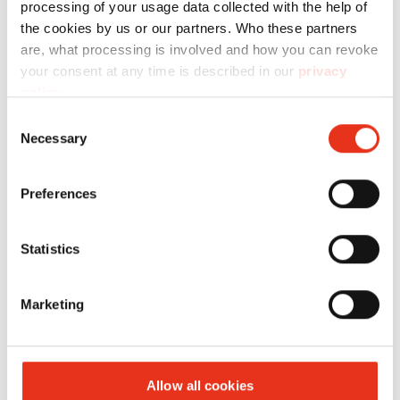
processing of your usage data collected with the help of
the cookies by us or our partners. Who these partners
are, what processing is involved and how you can revoke
your consent at any time is described in our
privacy
HSM
1804111O
4026631046336
policy
.
SECURIO
Consent
B26 - 1 x 5
Necessary
Selection
mm +
Externer
Preferences
autom.
Öler
Statistics
Marketing
Allow all cookies