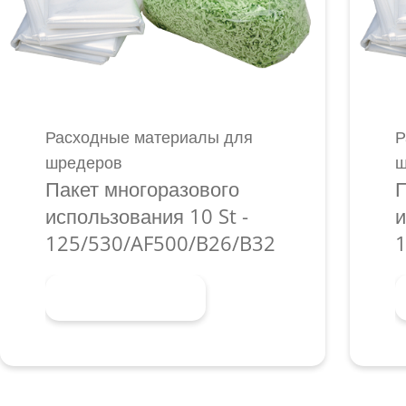
Расходные материалы для
Р
шредеров
ш
Пакет многоразового
П
использования 10 St -
и
125/530/AF500/B26/B32
1
Узнать больше