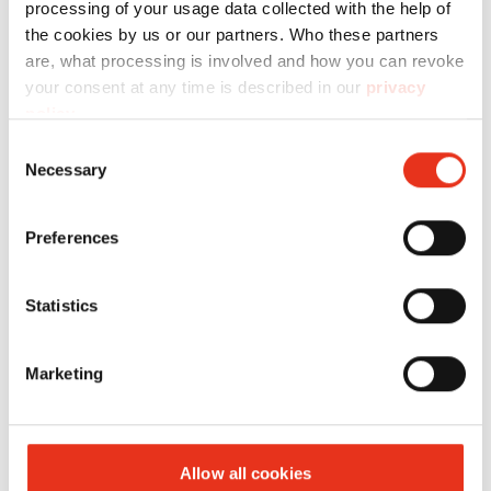
processing of your usage data collected with the help of
the cookies by us or our partners. Who these partners
are, what processing is involved and how you can revoke
your consent at any time is described in our
privacy
HSM
1783111O
4026631034371
policy
.
SECURIO
Consent
B24 - 4,5 x
Necessary
Selection
30 mm +
Externer
Preferences
autom.
Öler
Statistics
Marketing
Allow all cookies