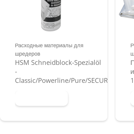
Расходные материалы для
Р
шредеров
ш
HSM Schneidblock-Spezialöl
П
-
и
Classic/Powerline/Pure/SECURIO/shred
1
Узнать больше