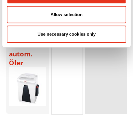
HSM
1782111O
4026631035224
Allow selection
SECURIO
B24 - 1,9 x
Use necessary cookies only
15 mm +
Externer
autom.
Öler