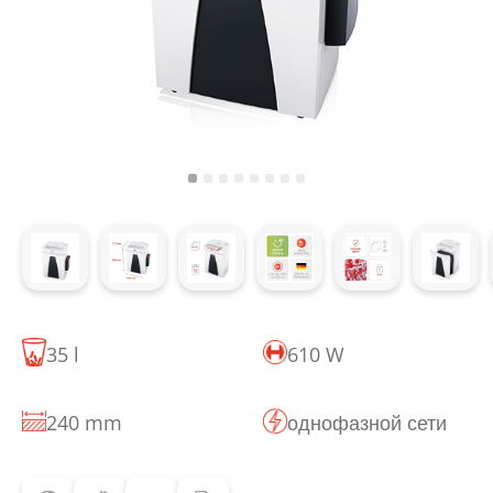
35 l
610 W
240 mm
однофазной сети