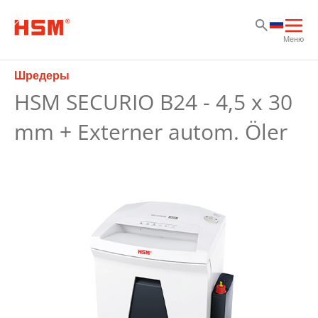
Sk
Sk
Sk
Отк
Меню
осн
нав
Шредеры
HSM SECURIO B24 - 4,5 x 30
mm + Externer autom. Öler