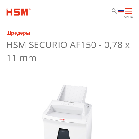
Sk
Sk
Sk
Отк
Меню
осн
нав
Шредеры
HSM SECURIO AF150 - 0,78 x
11 mm