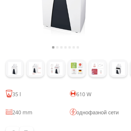
35 l
610 W
240 mm
однофазной сети