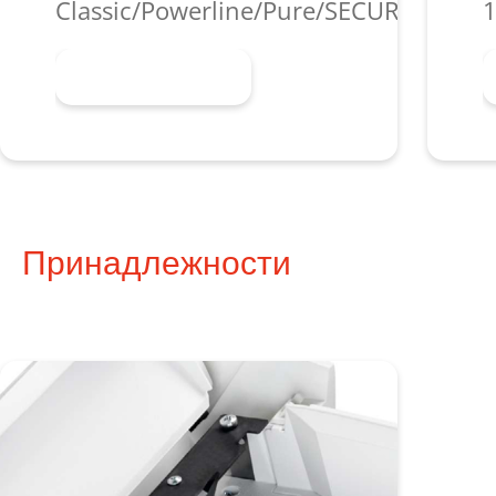
Classic/Powerline/Pure/SECURIO/shred
1
Узнать больше
Принадлежности