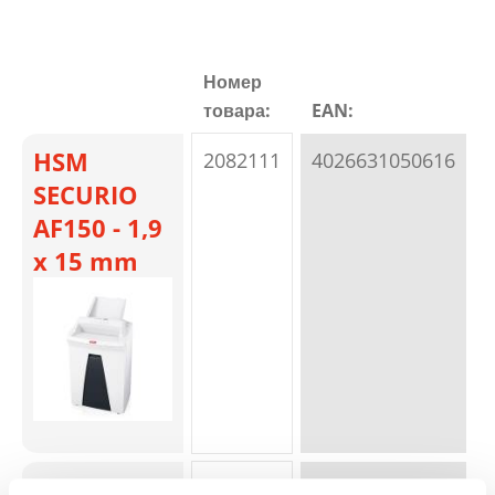
Номер
товара:
EAN:
HSM
2082111
4026631050616
SECURIO
AF150 - 1,9
x 15 mm
HSM
2085111
4026631050623