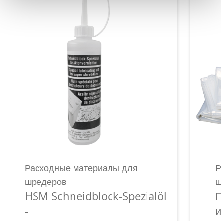
Расходные материалы для
Р
шредеров
ш
HSM Schneidblock-Spezialöl
П
-
и