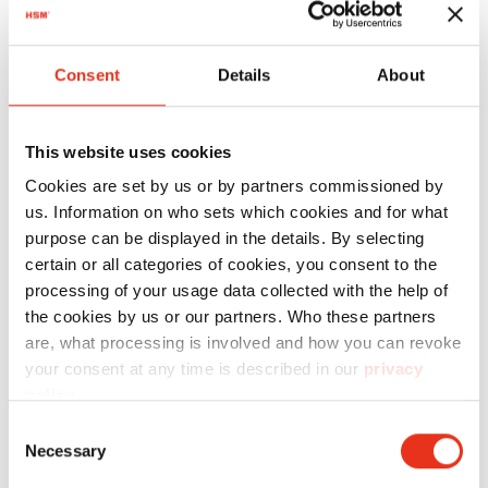
SECURIO
AF150 -
Consent
Details
About
0,78 x 11
mm
This website uses cookies
Cookies are set by us or by partners commissioned by
us. Information on who sets which cookies and for what
purpose can be displayed in the details. By selecting
certain or all categories of cookies, you consent to the
processing of your usage data collected with the help of
the cookies by us or our partners. Who these partners
HSM
are, what processing is involved and how you can revoke
2095121
4026631076500
your consent at any time is described in our
privacy
SECURIO
policy
.
AF300 -
Consent
0,78 x 11
Necessary
Selection
mm