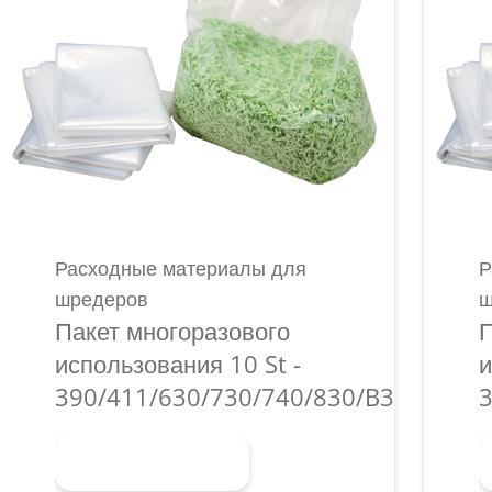
Расходные материалы для
Р
шредеров
ш
Пакет многоразового
П
использования 10 St -
и
390/411/630/730/740/830/B35/P36i/P
3
Узнать больше