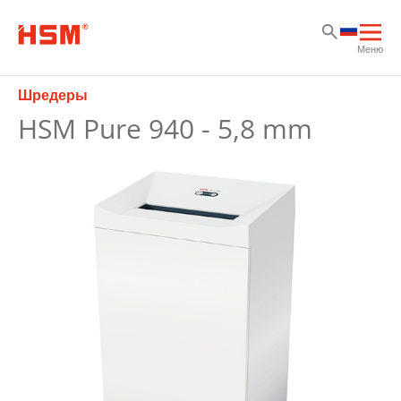
Sk
Sk
Sk
Отк
Меню
осн
нав
Шредеры
HSM Pure 940 - 5,8 mm