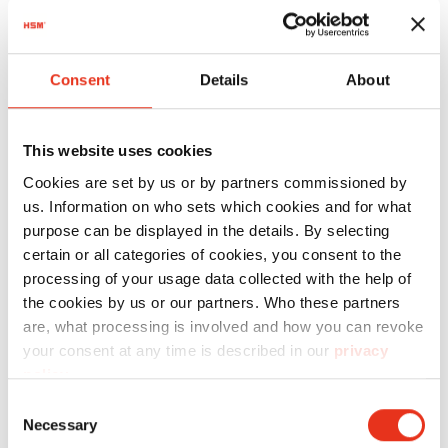
Consent
Details
About
Номер
товара:
EAN:
This website uses cookies
HSM Pure
2383131
4026631076401
Cookies are set by us or by partners commissioned by
830 - 4,5 x
us. Information on who sets which cookies and for what
30 mm
purpose can be displayed in the details. By selecting
certain or all categories of cookies, you consent to the
processing of your usage data collected with the help of
the cookies by us or our partners. Who these partners
are, what processing is involved and how you can revoke
your consent at any time is described in our
privacy
policy
.
Consent
HSM Pure
2391131
4026631076289
Necessary
Selection