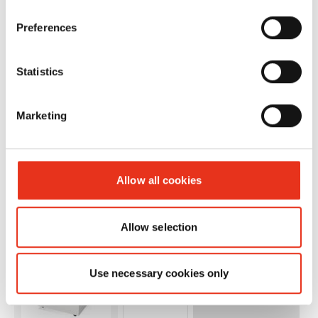
940 - 5,8
mm
Preferences
Statistics
Marketing
HSM Pure
2393131
4026631076296
Allow all cookies
940 - 3,9 x
40 mm
Allow selection
Use necessary cookies only