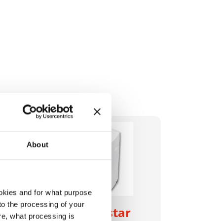
About
okies and for what purpose
 to the processing of your
r
HSM shredstar
re, what processing is