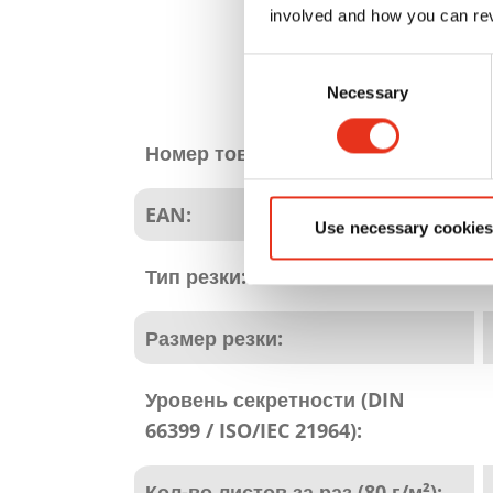
involved and how you can rev
Consent
Necessary
Selection
Атрибуты
продукта
Номер товара:
EAN:
Use necessary cookies
Тип резки:
Размер резки:
Уровень секретности (DIN
66399 / ISO/IEC 21964):
Кол-во листов за раз (80 г/м²):