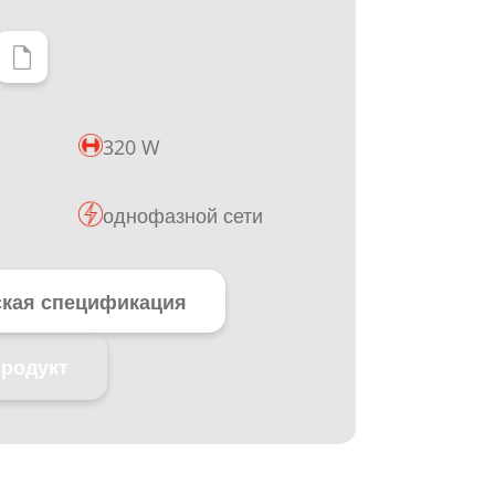
320 W
однофазной сети
ская спецификация
продукт