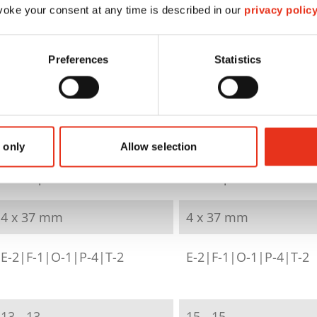
X13 - 4 x 37 mm +
X15 - 4 x 37 m
oke your consent at any time is described in our
privacy polic
Sep. CD-
Sep. CD-
Schneidwerk
Schneidwerk
Preferences
Statistics
1057121
1030121
4026631057745
4026631057752
 only
Allow selection
части́ца
части́ца
4 x 37 mm
4 x 37 mm
E-2|F-1|O-1|P-4|T-2
E-2|F-1|O-1|P-4|T-2
13 - 13
15 - 15