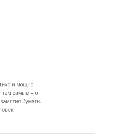
 Тихо и мощно
 тем самым – о
замятия бумаги.
ловек.