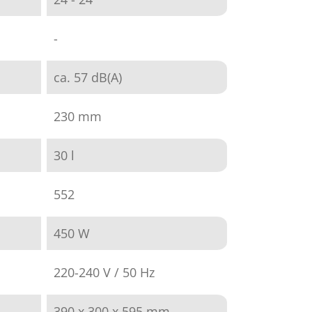
-
ca. 57 dB(A)
230 mm
30 l
552
450 W
220-240 V / 50 Hz
390 x 300 x 595 mm