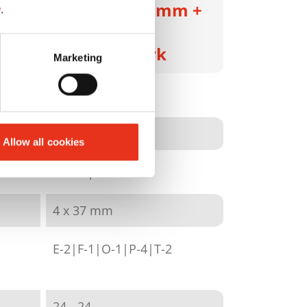
m +
X24 - 4 x 37 mm +
y
.
Sep. CD-
Schneidwerk
Marketing
1039111
4026631083065
Allow all cookies
части́ца
4 x 37 mm
E-2|F-1|O-1|P-4|T-2
24 - 24