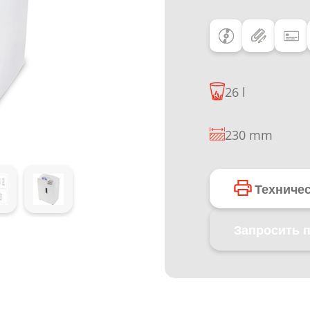
26 l
230 mm
Техниче
Запросить 