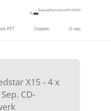
Карьер
Контакты
eXtraWeb
ия PET
Сервис
О нас
dstar X15 - 4 x
Sep. CD-
werk