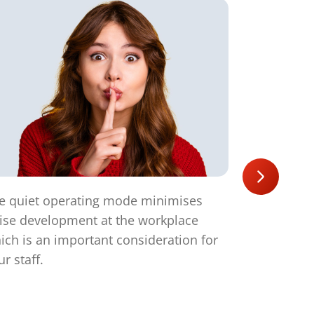
e quiet operating mode minimises
The LED ind
ise development at the workplace
operating s
ich is an important consideration for
Overheat, B
ur staff.