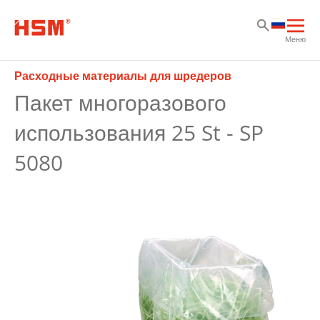
Sk
Sk
Sk
Отк
Меню
осн
нав
Расходные материалы для шредеров
Пакет многоразового
использования 25 St - SP
5080