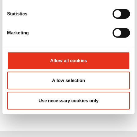
Пакет
6209995000
4026631013574
многоразового
Statistics
использования
25 St - SP
Marketing
5080
Allow all cookies
Allow selection
Use necessary cookies only