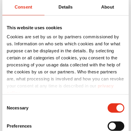
продукта
Consent
Details
About
Для обеспечения стабильной работы Вашего
This website uses cookies
проду́кт HSM, мы предлагаем Вам
Cookies are set by us or by partners commissioned by
использовать следующие расходные
us. Information on who sets which cookies and for what
материалы.
purpose can be displayed in the details. By selecting
certain or all categories of cookies, you consent to the
processing of your usage data collected with the help of
Technical data
the cookies by us or our partners. Who these partners
are, what processing is involved and how you can revoke
your consent at any time is described in our
privacy
policy
.
Consent
Necessary
Selection
Order
number:
EAN:
Preferences