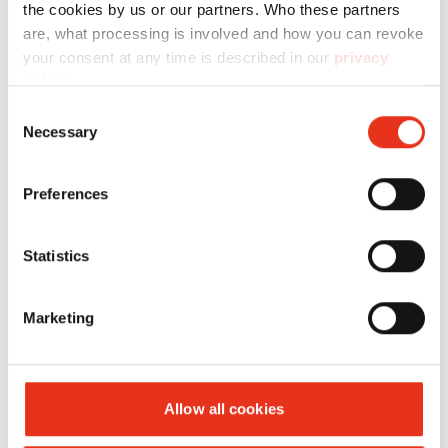
the cookies by us or our partners. Who these partners
are, what processing is involved and how you can revoke
your consent at any time is described in our
privacy
policy
.
Consent
Necessary
Selection
HSM
2994414134
4026631060318
Powerline
Preferences
SP 5088 -
3,9 x 40
Statistics
mm
Marketing
Allow all cookies