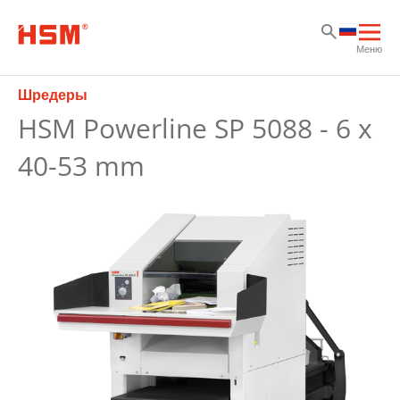
Sk
Sk
Sk
Отк
Меню
осн
нав
Шредеры
HSM Powerline SP 5088 - 6 x
40-53 mm