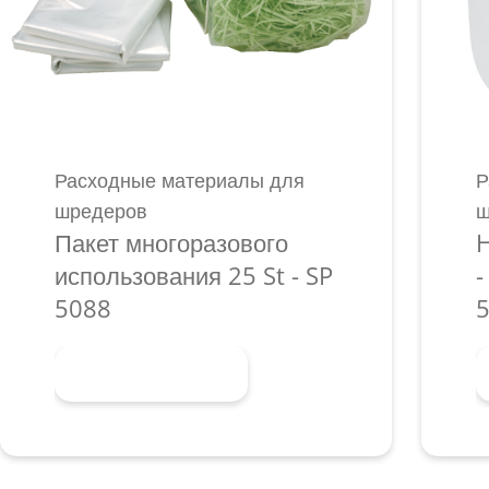
Расходные материалы для
Р
шредеров
ш
Пакет многоразового
H
использования 25 St - SP
-
5088
5
Узнать больше