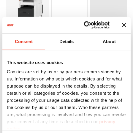
HSM
2994209134
4026631060271
Consent
Details
About
Powerline
SP 5080 -
This website uses cookies
3,9 x 40
Cookies are set by us or by partners commissioned by
mm
us. Information on who sets which cookies and for what
purpose can be displayed in the details. By selecting
certain or all categories of cookies, you consent to the
processing of your usage data collected with the help of
the cookies by us or our partners. Who these partners
are, what processing is involved and how you can revoke
your consent at any time is described in our
privacy
policy
.