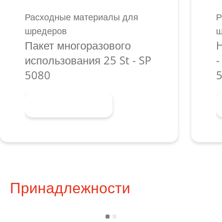
Расходные материалы для
Р
шредеров
ш
Пакет многоразового
H
использования 25 St - SP
-
5080
5
Узнать больше
Принадлежности