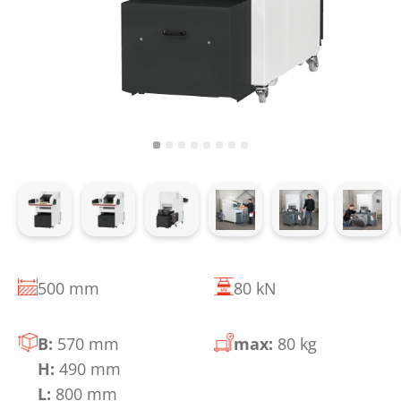
500 mm
80 kN
B:
570 mm
max:
80 kg
H:
490 mm
L:
800 mm