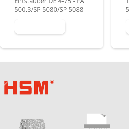
Entstauber DE 4-75 - FA
T
500.3/SP 5080/SP 5088
5
Узнать больше