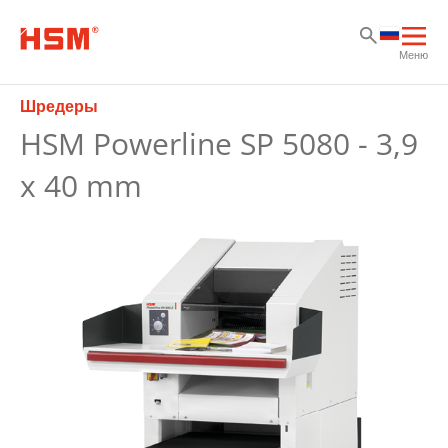
Sk
Sk
Sk
Отк
Меню
осн
нав
Шредеры
HSM Powerline SP 5080 - 3,9
x 40 mm