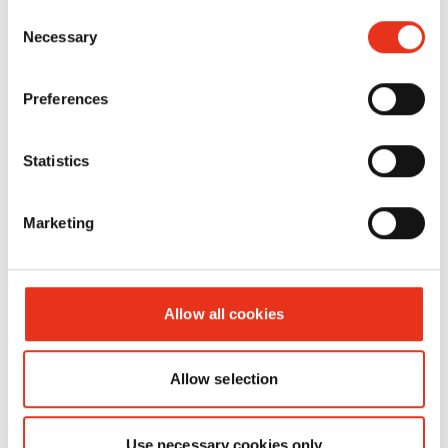
HSM
2993209134
4026631060288
Consent
Necessary
Powerline
Selection
SP 5080 -
1,9 x 15
Preferences
mm
Statistics
Marketing
Allow all cookies
Allow selection
Расходные материалы
Use necessary cookies only