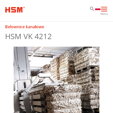
Sk
Sk
Sk
Otw
Menu
głó
naw
Belownice kanałowe
HSM VK 4212