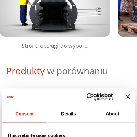
Strona obsługi do wyboru
Produkty
w porównaniu
Maks
Numer
Siła
wag
zamówienia:
zgniotu:
beli:
Consent
Details
About
HSM VK
6646001
420 kN
420
4208
kg
This website uses cookies