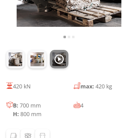
420 kN
max:
420 kg
B:
700 mm
4
H:
800 mm