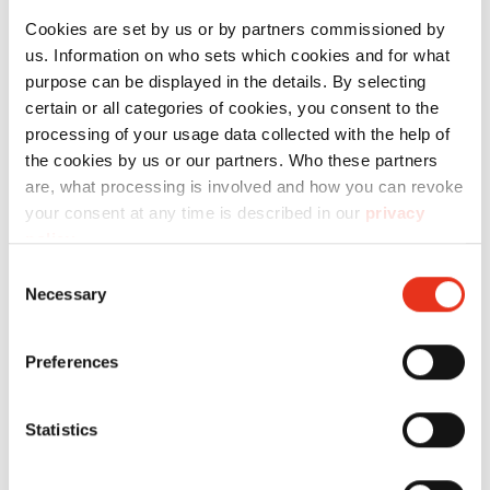
Cookies are set by us or by partners commissioned by
us. Information on who sets which cookies and for what
purpose can be displayed in the details. By selecting
certain or all categories of cookies, you consent to the
processing of your usage data collected with the help of
the cookies by us or our partners. Who these partners
are, what processing is involved and how you can revoke
your consent at any time is described in our
privacy
HSM VK
6647000
420 kN
420
policy
.
4212
kg
Consent
Necessary
Selection
Preferences
Statistics
HSM VK
6649000
480 kN
450