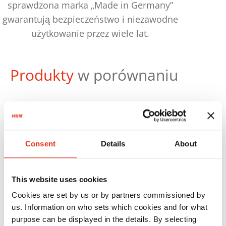
sprawdzona marka „Made in Germany”
gwarantują bezpieczeństwo i niezawodne
użytkowanie przez wiele lat.
Produkty
w porównaniu
Numer
Consent
Details
About
zamówienia:
EAN:
HSM
1882121
4026631058063
This website uses cookies
SECURIO
Cookies are set by us or by partners commissioned by
P40i - 1,9 x
us. Information on who sets which cookies and for what
purpose can be displayed in the details. By selecting
15 mm