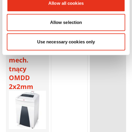
Allow all cookies
HSM
1885121M
4026631058841
Allow selection
SECURIO
P40i - 0,78
x 11 mm +
Use necessary cookies only
osobny
mech.
tnący
OMDD
2x2mm