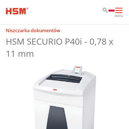
Sk
Sk
Sk
Otw
Menu
głó
naw
Niszczarka dokumentów
HSM SECURIO P40i - 0,78 x
11 mm