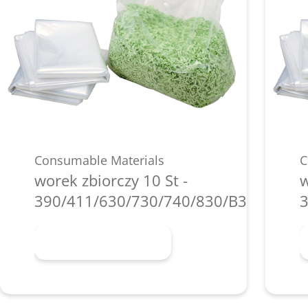
Consumable Materials
C
worek zbiorczy 10 St -
w
390/411/630/730/740/830/B35/P36i/P
3
Dowiedz się więcej