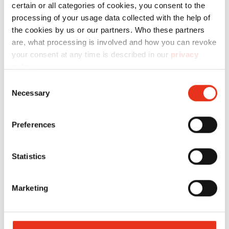
certain or all categories of cookies, you consent to the
processing of your usage data collected with the help of
the cookies by us or our partners. Who these partners
are, what processing is involved and how you can revoke
your consent at any time is described in our
privacy
policy
.
Consent
Necessary
Selection
HSM
1885121
4026631058292
SECURIO
Preferences
P40i - 0,78
x 11 mm
Statistics
Marketing