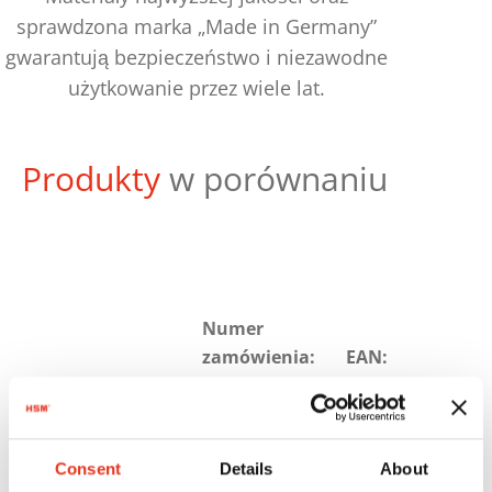
sprawdzona marka „Made in Germany”
gwarantują bezpieczeństwo i niezawodne
użytkowanie przez wiele lat.
Produkty
w porównaniu
Numer
zamówienia:
EAN:
HSM
1854121
4026631057899
SECURIO
P36i - 1 x 5
Consent
Details
About