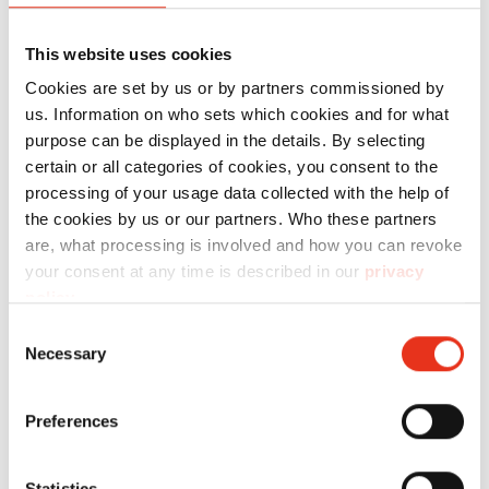
mm
This website uses cookies
Cookies are set by us or by partners commissioned by
us. Information on who sets which cookies and for what
purpose can be displayed in the details. By selecting
certain or all categories of cookies, you consent to the
processing of your usage data collected with the help of
the cookies by us or our partners. Who these partners
HSM
1854121M
4026631058674
are, what processing is involved and how you can revoke
SECURIO
your consent at any time is described in our
privacy
policy
.
P36i - 1 x 5
Consent
mm +
Necessary
Selection
osobny
mech.
Preferences
tnący
OMDD
Statistics