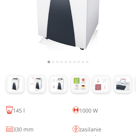
145 l
1000 W
330 mm
zasilanie