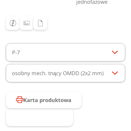
jednofazowe
P-7
osobny mech. tnący OMDD (2x2 mm)
Karta produktowa
Zapytaj o produkt