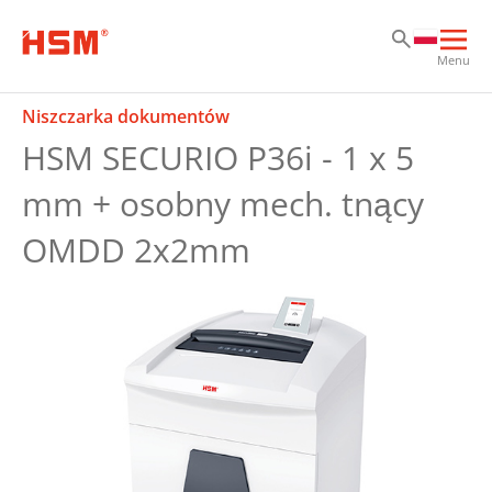
Sk
Sk
Sk
Otw
Menu
głó
naw
Niszczarka dokumentów
HSM SECURIO P36i - 1 x 5
mm + osobny mech. tnący
OMDD 2x2mm