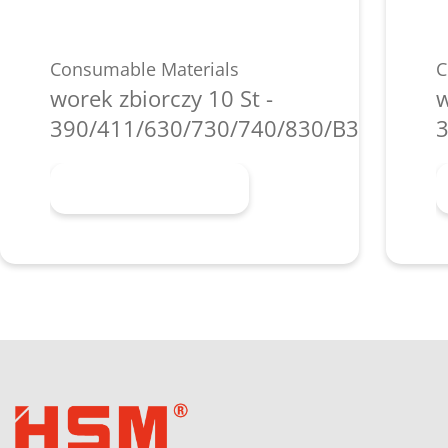
Consumable Materials
C
worek zbiorczy 10 St -
w
390/411/630/730/740/830/B35/P36i/P
3
Dowiedz się więcej