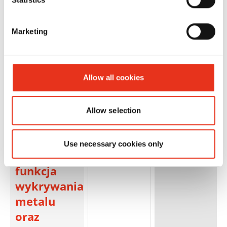
2x2mm
Marketing
Allow all cookies
HSM
1854121N
4026631059534
Allow selection
SECURIO
P36i - 1 x 5
Use necessary cookies only
mm +
funkcja
wykrywania
metalu
oraz