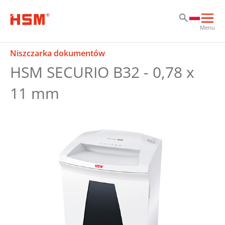
Sk
Sk
Sk
Otw
Menu
głó
naw
Niszczarka dokumentów
HSM SECURIO B32 - 0,78 x
11 mm