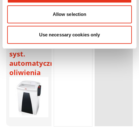
Allow selection
HSM
1825111O
4026631034975
SECURIO
B32 - 0,78 x
Use necessary cookies only
11 mm +
syst.
automatycznego
oliwienia