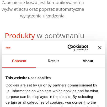
Zapełnienie kosza jest komunikowane na
wyświetlaczu oraz poprzez automatyczne
wyłączenie urządzenia.
Produkty
w porównaniu
Consent
Details
About
Numer
zamówienia:
EAN:
This website uses cookies
HSM
1822111
4026631025119
Cookies are set by us or by partners commissioned by
SECURIO
us. Information on who sets which cookies and for what
purpose can be displayed in the details. By selecting
B32 - 1,9 x
certain or all categories of cookies, you consent to the
15 mm