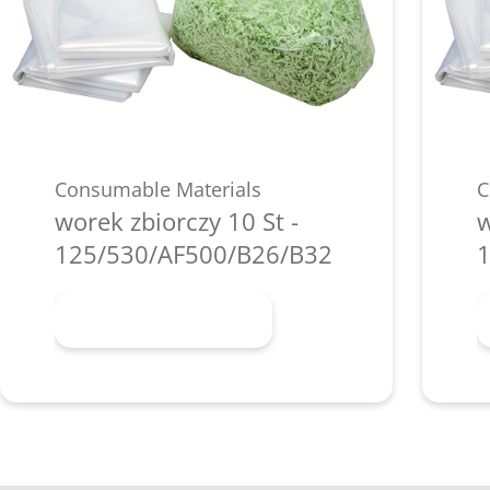
Consumable Materials
C
worek zbiorczy 10 St -
w
125/530/AF500/B26/B32
1
Dowiedz się więcej