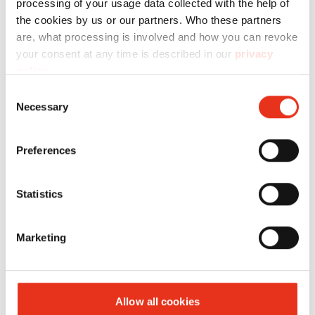
processing of your usage data collected with the help of
the cookies by us or our partners. Who these partners
are, what processing is involved and how you can revoke
your consent at any time is described in our
privacy
policy
.
Consent
Necessary
Selection
HSM
1825111
4026631031592
Preferences
SECURIO
B32 - 0,78 x
Statistics
11 mm
Marketing
Allow all cookies