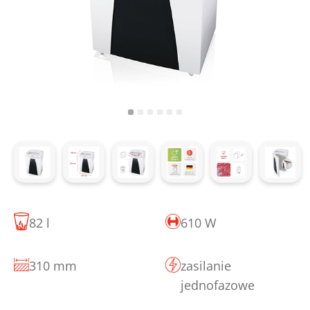
82 l
610 W
310 mm
zasilanie
jednofazowe