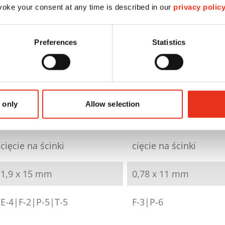
oke your consent at any time is described in our
privacy polic
HSM SECURIO
HSM SECURIO
B22 - 0,78 x 11
Preferences
Statistics
B22 - 1,9 x 15 mm
mm
1832121
1835121
 only
Allow selection
4026631047845
4026631050814
cięcie na ścinki
cięcie na ścinki
1,9 x 15 mm
0,78 x 11 mm
E-4|F-2|P-5|T-5
F-3|P-6