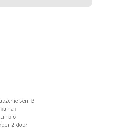
dzenie serii B
iania i
cinki o
door-2-door