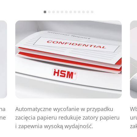
na
Automatyczne wycofanie w przypadku
Wb
zne
zacięcia papieru redukuje zatory papieru
ur
i zapewnia wysoką wydajność.
za