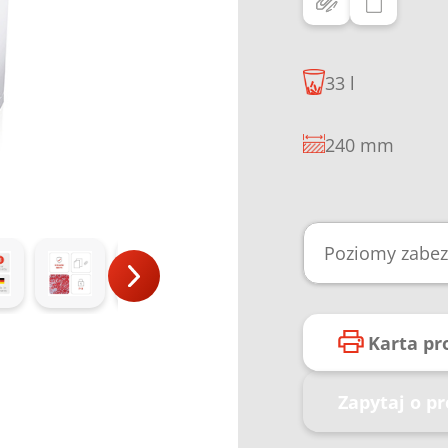
33 l
240 mm
Poziomy zabez
Karta p
Zapytaj o p