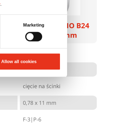
y
.
HSM SECURIO B24
Marketing
- 0,78 x 11 mm
1785111
Allow all cookies
4026631031578
cięcie na ścinki
0,78 x 11 mm
F-3|P-6