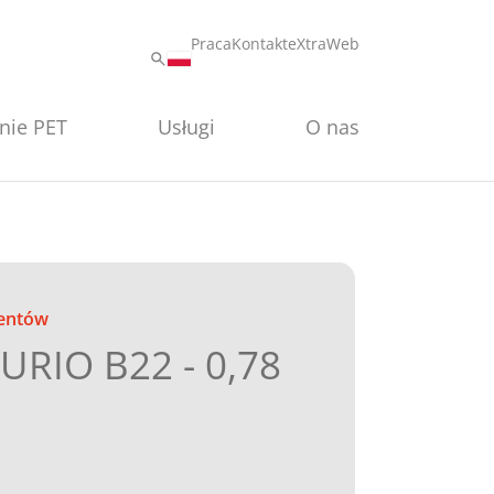
Praca
Kontakt
eXtraWeb
nie PET
Usługi
O nas
entów
URIO B22 - 0,78