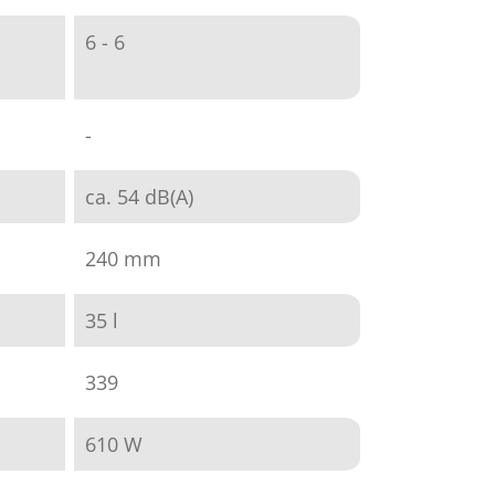
6 - 6
-
ca. 54 dB(A)
240 mm
35 l
339
610 W