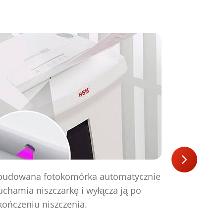
udowana fotokomórka automatycznie
Obsługa jes
uchamia niszczarkę i wyłącza ją po
uruchamia 
kończeniu niszczenia.
podaniu pap
automatycz