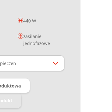
440 W
zasilanie
jednofazowe
pieczeń
roduktowa
rodukt