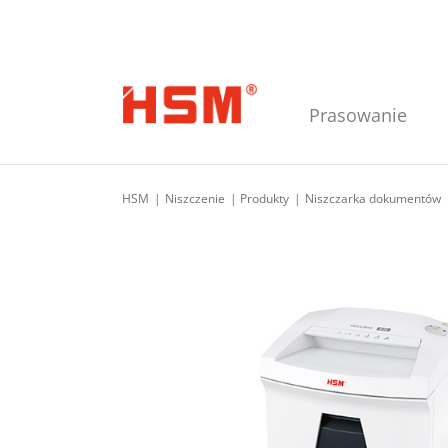
Skip to main navigation
Skip to main content
Skip to footer
Prasowanie
HSM
Niszczenie
Produkty
Niszczarka dokumentów