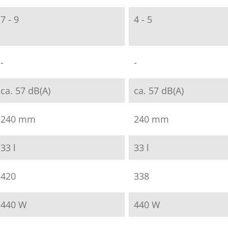
7 - 9
4 - 5
-
-
ca. 57 dB(A)
ca. 57 dB(A)
240 mm
240 mm
33 l
33 l
420
338
440 W
440 W