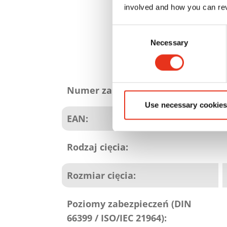
involved and how you can rev
Consent
Necessary
Selection
Atrybuty
produktu
Numer zamówienia:
Use necessary cookies
EAN:
Rodzaj cięcia:
Rozmiar cięcia:
Poziomy zabezpieczeń (DIN
66399 / ISO/IEC 21964):