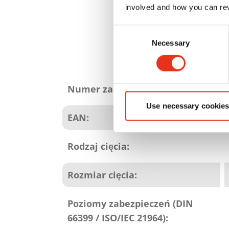
involved and how you can rev
Consent
Necessary
Selection
Atrybuty
produktu
Numer zamówienia:
Use necessary cookies
EAN:
Rodzaj cięcia:
Rozmiar cięcia:
Poziomy zabezpieczeń (DIN
66399 / ISO/IEC 21964):