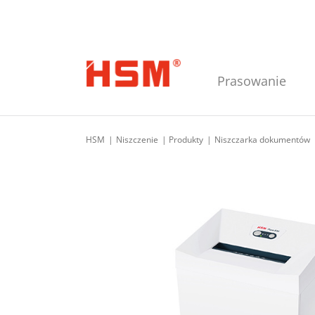
Skip to main navigation
Skip to main content
Skip to footer
Prasowanie
HSM
Niszczenie
Produkty
Niszczarka dokumentów