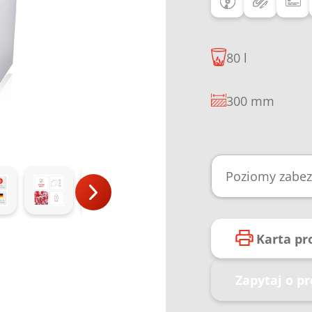
80 l
300 mm
Poziomy zabez
Karta p
Zapytaj o p