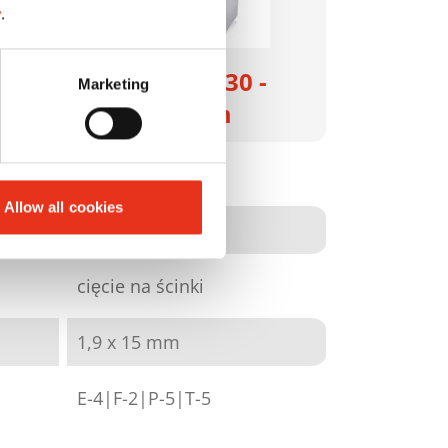
y
.
-
HSM Pure 530 -
Marketing
1,9 x 15 mm
2352111
Allow all cookies
4026631054317
cięcie na ścinki
1,9 x 15 mm
E-4|F-2|P-5|T-5