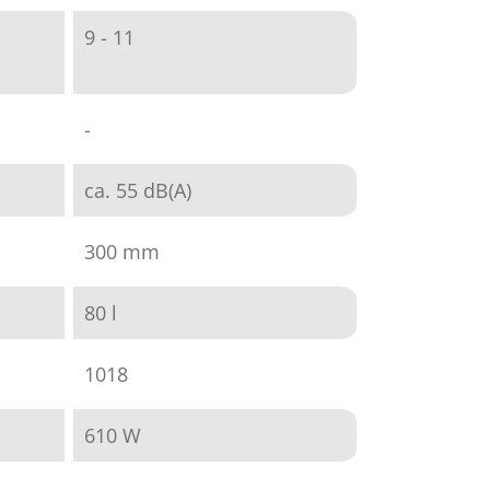
9 - 11
-
ca. 55 dB(A)
300 mm
80 l
1018
610 W