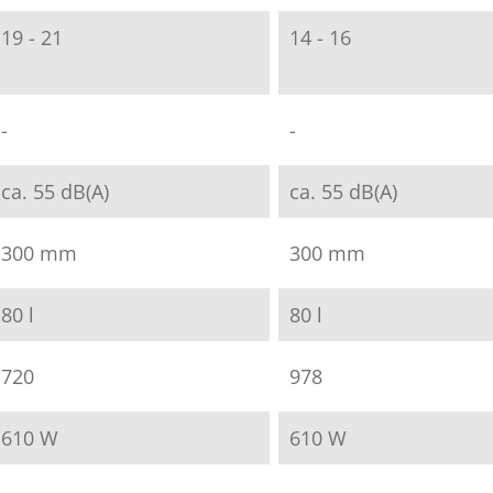
19 - 21
14 - 16
-
-
ca. 55 dB(A)
ca. 55 dB(A)
300 mm
300 mm
80 l
80 l
720
978
610 W
610 W