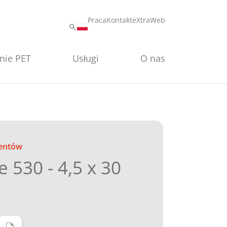
Praca
Kontakt
eXtraWeb
nie PET
Usługi
O nas
entów
 530 - 4,5 x 30