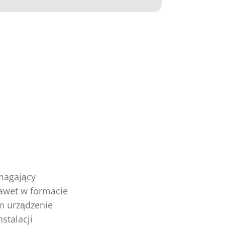
magający
nawet w formacie
m urządzenie
stalacji