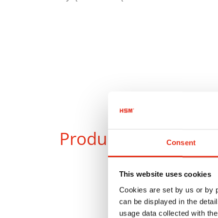
Produkty
w porówna
Consent
This website uses cookies
Cookies are set by us or by
can be displayed in the detai
usage data collected with the