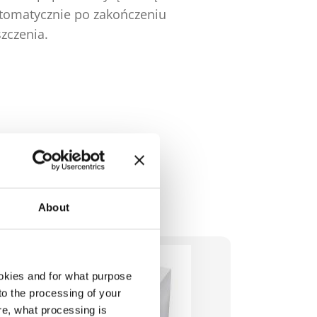
tomatycznie po zakończeniu
Mocny siln
szczenia.
pracę co g
cięcia.
About
okies and for what purpose
 to the processing of your
re, what processing is