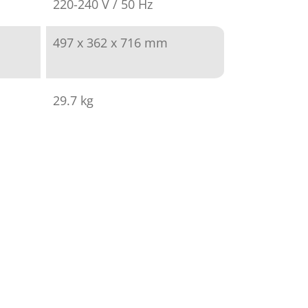
220-240 V / 50 Hz
497 x 362 x 716 mm
29.7 kg