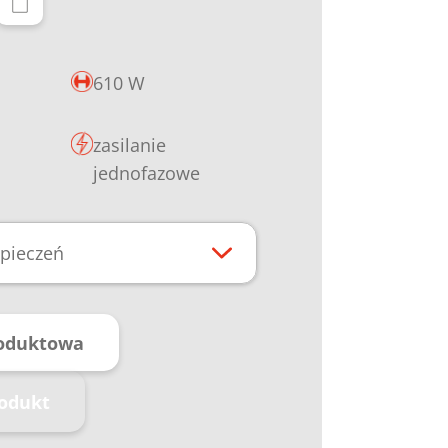
610 W
zasilanie
jednofazowe
pieczeń
roduktowa
rodukt