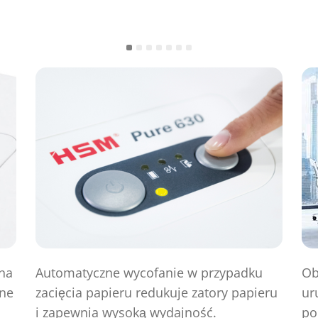
na
Automatyczne wycofanie w przypadku
Ob
zne
zacięcia papieru redukuje zatory papieru
ur
i zapewnia wysoką wydajność.
po