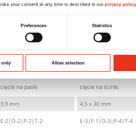
oke your consent at any time is described in our
privacy polic
HSM Pure 530 -
HSM Pure 530 
Preferences
Statistics
3,9 mm
4,5 x 30 mm
2350111
2353111
 only
Allow selection
4026631054294
4026631054300
cięcie na paski
cięcie na ścinki
3,9 mm
4,5 x 30 mm
E-2|O-2|P-2|T-2
E-3|F-1|O-3|P-4|T-4