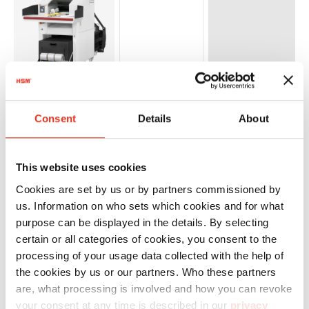
HSM
2990414134
4026631060301
Consent
Details
About
Powerline
SP 5088 - 6
This website uses cookies
x 40-53
Cookies are set by us or by partners commissioned by
mm
us. Information on who sets which cookies and for what
purpose can be displayed in the details. By selecting
certain or all categories of cookies, you consent to the
processing of your usage data collected with the help of
the cookies by us or our partners. Who these partners
are, what processing is involved and how you can revoke
your consent at any time is described in our
privacy