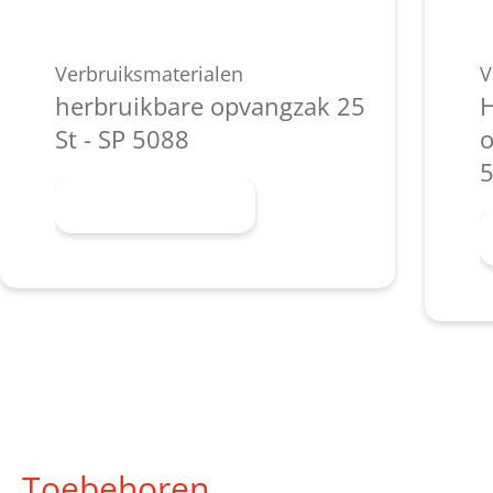
Verbruiksmaterialen
V
herbruikbare opvangzak 25
H
St - SP 5088
o
5
Meer informatie
Toebehoren