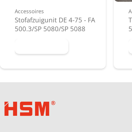
Accessoires
A
Stofafzuigunit DE 4-75 - FA
T
500.3/SP 5080/SP 5088
5
Meer informatie