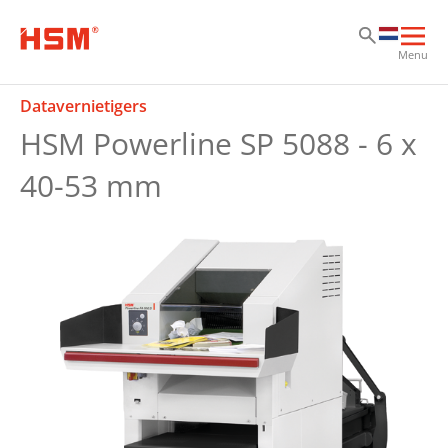
Sk
Sk
Sk
Hoo
Menu
ope
Datavernietigers
HSM Powerline SP 5088 - 6 x
40-53 mm