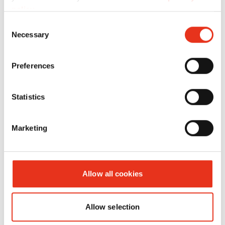
policy
.
HSM
2994414134
4026631060318
Consent
Necessary
Powerline
Selection
SP 5088 -
3,9 x 40
Preferences
mm
Statistics
Marketing
Allow all cookies
Allow selection