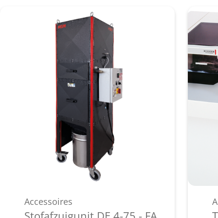
Accessoires
A
Stofafzuigunit DE 4-75 - FA
T