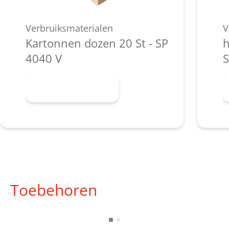
Verbruiksmaterialen
V
Kartonnen dozen 20 St - SP
h
4040 V
S
Meer informatie
Toebehoren