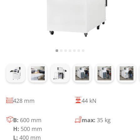
428 mm
44 kN
B:
600 mm
max:
35 kg
H:
500 mm
L:
400 mm