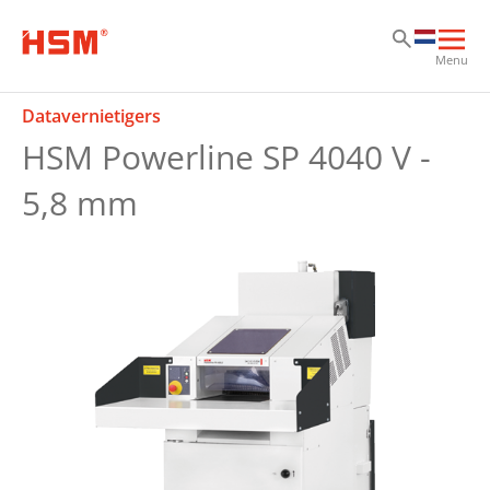
Sk
Sk
Sk
Hoo
Menu
ope
Datavernietigers
HSM Powerline SP 4040 V -
5,8 mm