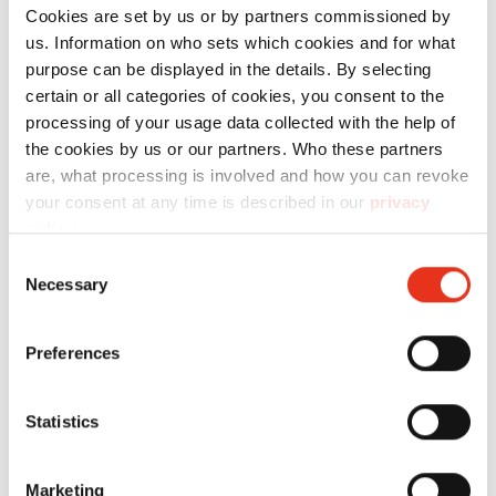
Cookies are set by us or by partners commissioned by
HSM
2514111144
4026631060233
us. Information on who sets which cookies and for what
Powerline
purpose can be displayed in the details. By selecting
certain or all categories of cookies, you consent to the
SP 4040 V -
processing of your usage data collected with the help of
5,8 x 50
the cookies by us or our partners. Who these partners
mm
are, what processing is involved and how you can revoke
your consent at any time is described in our
privacy
policy
.
Consent
Necessary
Selection
Preferences
Statistics
Marketing