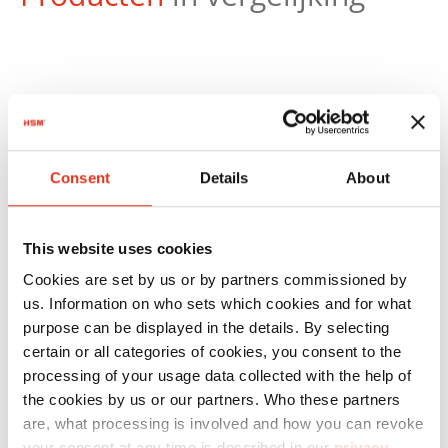
Productnr.:
EAN:
Consent
Details
About
HSM
1871121
4026631058438
SECURIO
This website uses cookies
P44i - 5,8
Cookies are set by us or by partners commissioned by
mm
us. Information on who sets which cookies and for what
purpose can be displayed in the details. By selecting
certain or all categories of cookies, you consent to the
processing of your usage data collected with the help of
the cookies by us or our partners. Who these partners
are, what processing is involved and how you can revoke
your consent at any time is described in our
privacy