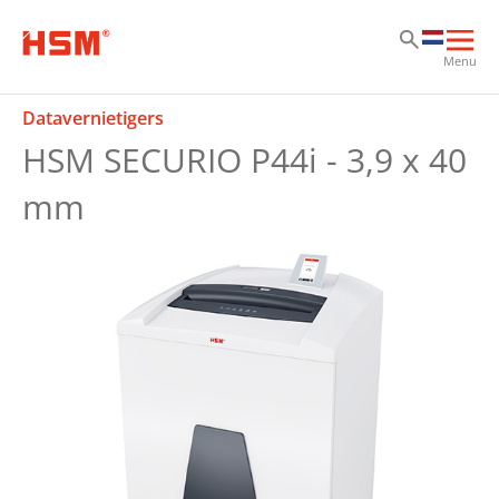
Sk
Sk
Sk
Hoo
Menu
ope
Datavernietigers
HSM SECURIO P44i - 3,9 x 40
mm