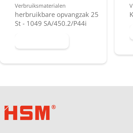
Verbruiksmaterialen
V
herbruikbare opvangzak 25
K
St - 1049 SA/450.2/P44i
Meer informatie