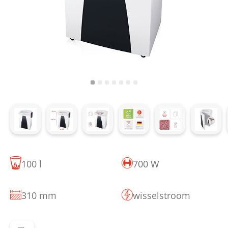
100 l
700 W
310 mm
wisselstroom