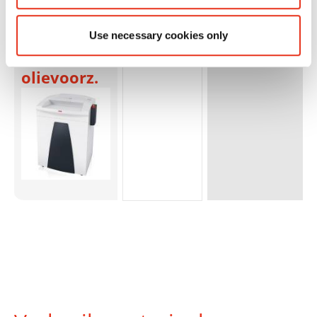
B35 - 1 x 5
mm + ext.
Use necessary cookies only
autom.
olievoorz.