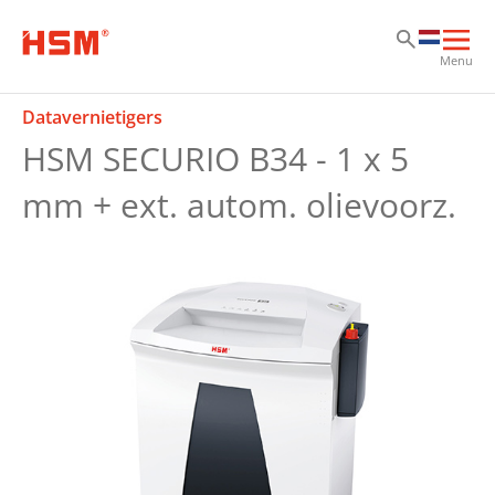
Sk
Sk
Sk
Hoo
Menu
ope
Datavernietigers
HSM SECURIO B34 - 1 x 5
mm + ext. autom. olievoorz.