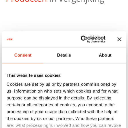
Productnr.:
EAN:
Consent
Details
About
HSM
1844111
4026631030861
SECURIO
B34 - 1 x 5
This website uses cookies
mm
Cookies are set by us or by partners commissioned by
us. Information on who sets which cookies and for what
purpose can be displayed in the details. By selecting
certain or all categories of cookies, you consent to the
processing of your usage data collected with the help of
the cookies by us or our partners. Who these partners
are, what processing is involved and how you can revoke