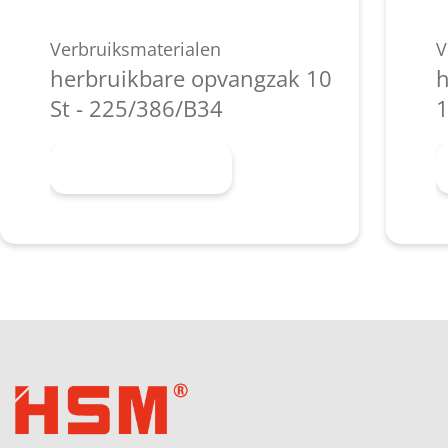
Verbruiksmaterialen
V
herbruikbare opvangzak 10
h
St - 225/386/B34
1
Meer informatie