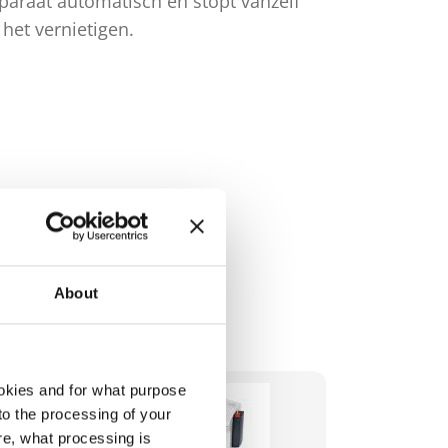
paraat automatisch en stopt vanzelf
papiertoevo
 het vernietigen.
automatisch
vernietigen
About
okies and for what purpose
 to the processing of your
re, what processing is