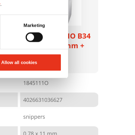
y
.
Marketing
HSM SECURIO B34
 mm
- 0,78 x 11 mm +
ext. autom.
Allow all cookies
olievoorz.
1845111O
4026631036627
snippers
0,78 x 11 mm