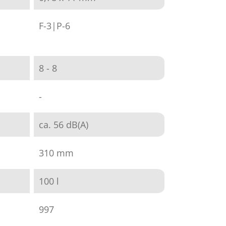
F-3|P-6
8 - 8
-
ca. 56 dB(A)
310 mm
100 l
997