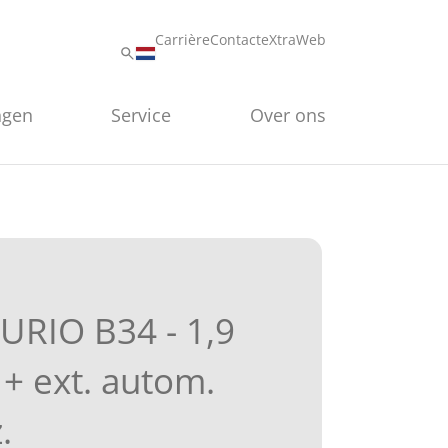
Carrière
Contact
eXtraWeb
ngen
Service
Over ons
RIO B34 - 1,9
+ ext. autom.
.