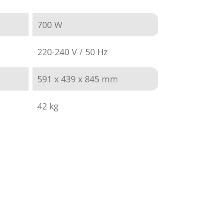
700 W
220-240 V / 50 Hz
591 x 439 x 845 mm
42 kg