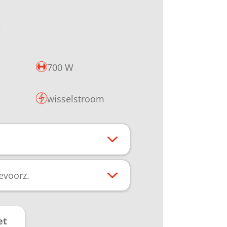
700 W
wisselstroom
ievoorz.
et