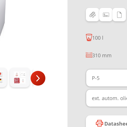
100 l
310 mm
P-5
ext. autom. ol
Datashe