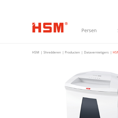
Skip to main navigation
Skip to main content
Skip to footer
Persen
HSM
Shredderen
Producten
Datavernietigers
HSM