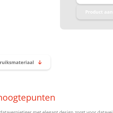
Product aa
ruiksmateriaal
hoogtepunten
datavernietiger met elegant design zorgt voor datavei