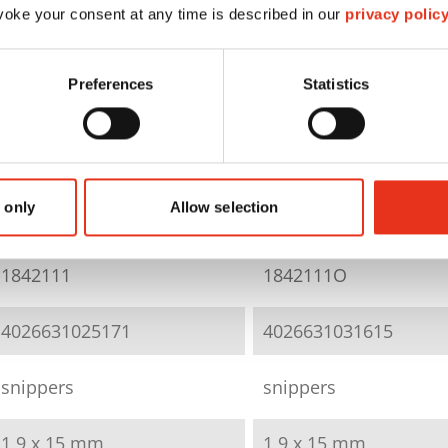
oke your consent at any time is described in our
privacy polic
Preferences
Statistics
HSM SECURIO
B34 - 1,9 x 15
HSM SECURIO
+ ext. autom.
 only
Allow selection
B34 - 1,9 x 15 mm
olievoorz.
1842111
1842111O
4026631025171
4026631031615
snippers
snippers
1,9 x 15 mm
1,9 x 15 mm