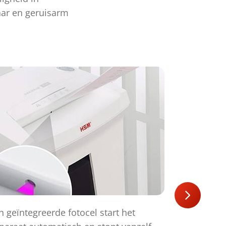
aar en geruisarm
n geïntegreerde fotocel start het
Bediening i