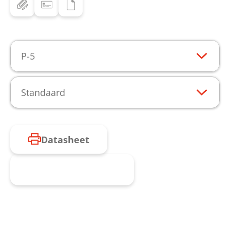
P-5
Standaard
Datasheet
Product aanvragen