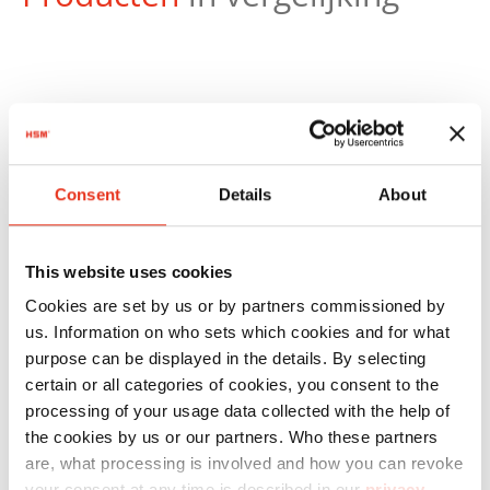
Productnr.:
EAN:
Consent
Details
About
HSM
1823111
4026631025126
SECURIO
This website uses cookies
B32 - 4,5 x
Cookies are set by us or by partners commissioned by
30 mm
us. Information on who sets which cookies and for what
purpose can be displayed in the details. By selecting
certain or all categories of cookies, you consent to the
processing of your usage data collected with the help of
the cookies by us or our partners. Who these partners
are, what processing is involved and how you can revoke
your consent at any time is described in our
privacy