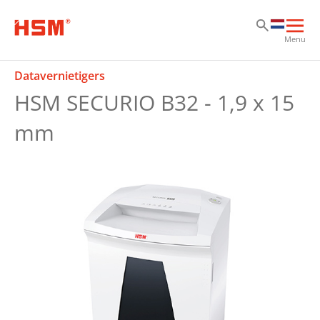
Sk
Sk
Sk
Hoo
Menu
ope
Datavernietigers
HSM SECURIO B32 - 1,9 x 15
mm