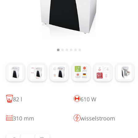
82 l
610 W
310 mm
wisselstroom