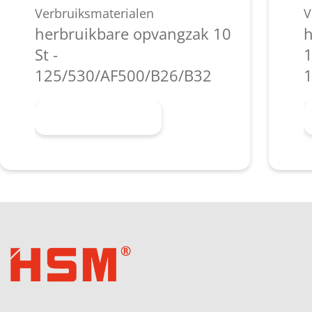
Verbruiksmaterialen
V
herbruikbare opvangzak 10
h
St -
1
125/530/AF500/B26/B32
1
Meer informatie