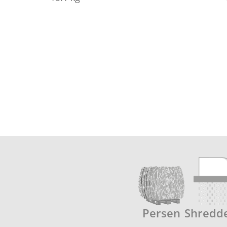
Persen
Shredd