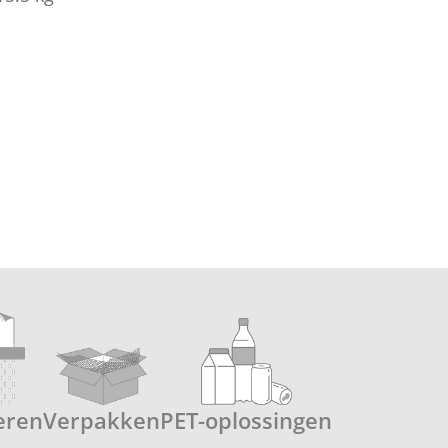
eren
Verpakken
PET-oplossingen