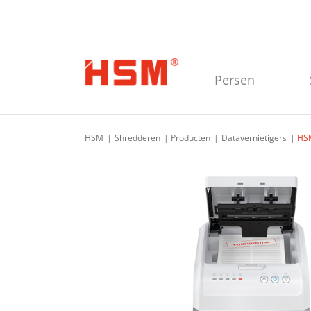
Skip to main navigation
Skip to main content
Skip to footer
Persen
HSM
Shredderen
Producten
Datavernietigers
HSM