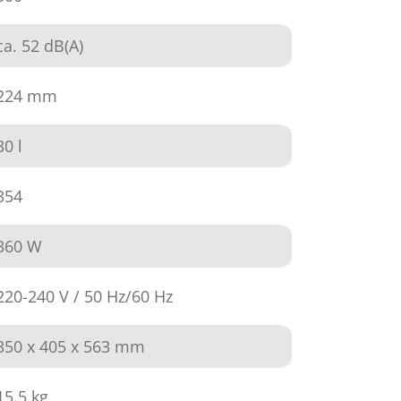
ca. 52 dB(A)
224 mm
30 l
354
360 W
220-240 V / 50 Hz/60 Hz
350 x 405 x 563 mm
15.5 kg