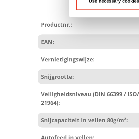
Use necessary cookies
Productattributen
Productnr.:
EAN:
Vernietigingswijze:
Snijgrootte:
Veiligheidsniveau (DIN 66399 / ISO/
21964):
Snijcapaciteit in vellen 80g/m²:
Autofeed in vellen: