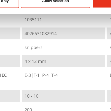
 only
Allow selection
X200 - 4 x 12 mm
1035111
4026631082914
snippers
4 x 12 mm
IEC
E-3|F-1|P-4|T-4
10 - 10
200