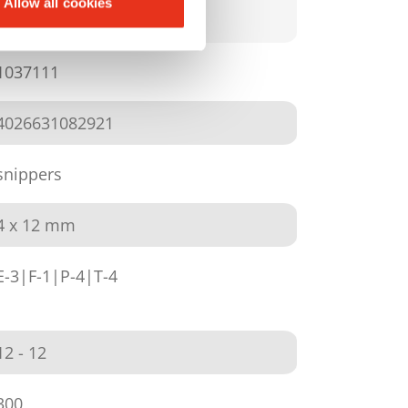
Allow all cookies
X300 - 4 x 12 mm
1037111
4026631082921
snippers
4 x 12 mm
E-3|F-1|P-4|T-4
12 - 12
300