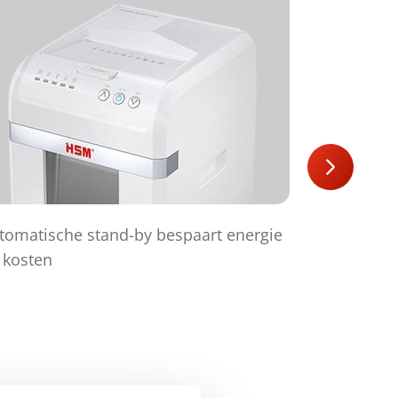
tomatische stand-by bespaart energie
Verzonken 
 kosten
transport