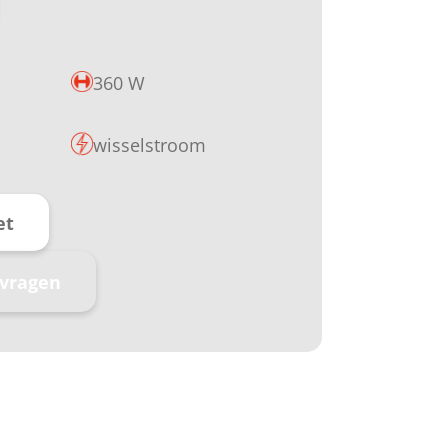
360 W
wisselstroom
et
nvragen