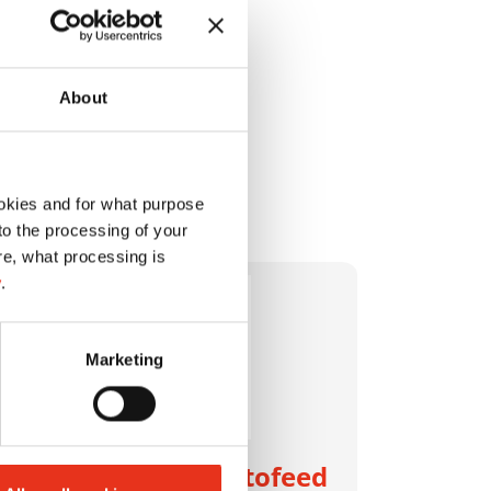
About
okies and for what purpose
 to the processing of your
re, what processing is
y
.
Marketing
HSM shredstar Autofeed