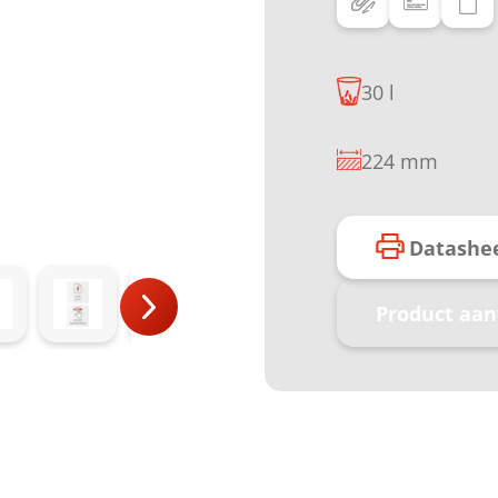
30 l
224 mm
Datashe
Product aa