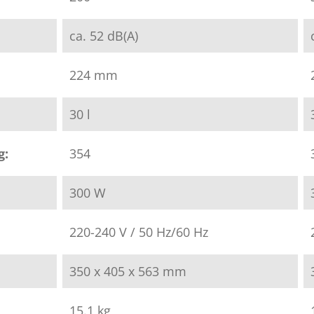
ca. 52 dB(A)
224 mm
30 l
g:
354
300 W
220-240 V / 50 Hz/60 Hz
350 x 405 x 563 mm
15.1 kg