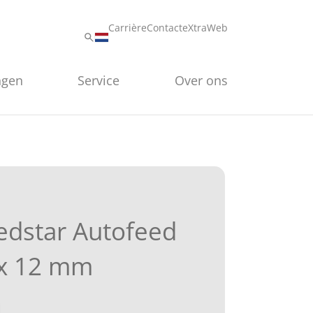
Carrière
Contact
eXtraWeb
ngen
Service
Over ons
dstar Autofeed
 x 12 mm