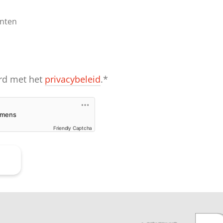
nten
G
ord met het
privacybeleid
.*
Friendly Captcha
n