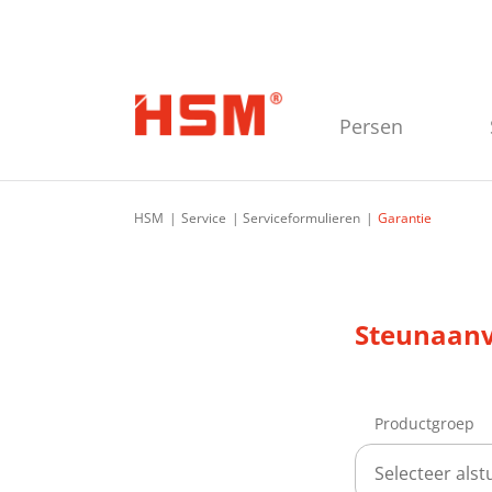
Ga naar de hoofdnavigatie
Ga naar de hoofdinhoud
Ga naar de voettekst
Persen
HSM
Service
Serviceformulieren
Garantie
Steunaanv
Productgroep
Selecteer alstu