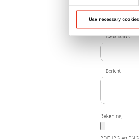
Telefoonnumm
Use necessary cookies
E-mailadres
Bericht
Rekening
PDF, JPG en PN