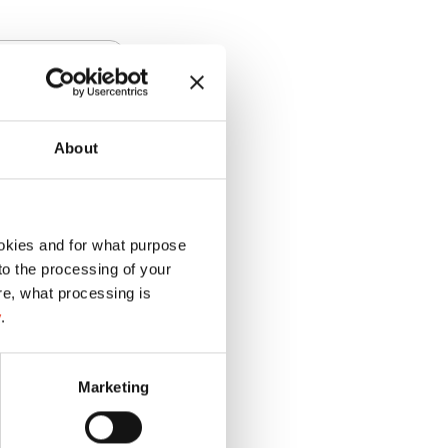
About
okies and for what purpose
 to the processing of your
re, what processing is
y
.
Marketing