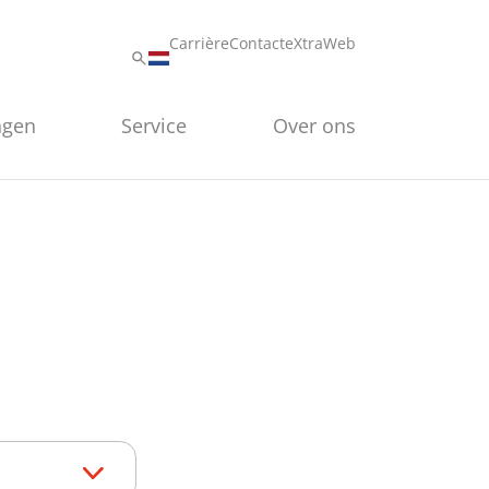
Carrière
Contact
eXtraWeb
ngen
Service
Over ons