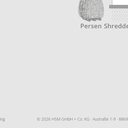
Persen
Shredd
ing
© 2026 HSM GmbH + Co. KG · Austraße 1-9 · 88699