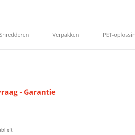
Shredderen
Verpakken
PET-oplossi
raag - Garantie
blieft