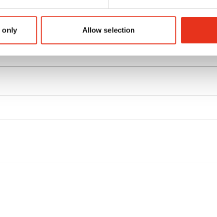
er
 only
Allow selection
G