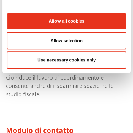
scartati vengano eliminati in modo errato a
causa di malintesi.
Allow all cookies
Per i consulenti fiscali è quindi consigliabile
acquistare almeno un distruggidocumenti per
Allow selection
ogni ufficio. In questo modo, i documenti
contenenti informazioni sensibili possono
essere distrutti immediatamente sul posto in
Use necessary cookies only
conformità alle norme sulla protezione dei dati.
Ciò riduce il lavoro di coordinamento e
consente anche di risparmiare spazio nello
studio fiscale.
Modulo di contatto