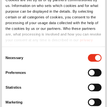
us. Information on who sets which cookies and for what
purpose can be displayed in the details. By selecting
certain or all categories of cookies, you consent to the
processing of your usage data collected with the help of
the cookies by us or our partners. Who these partners
are, what processing is involved and how you can revoke
Passo 3: Distrugga direttamente
your consent at any time is described in our
privacy
nello studio fiscale i documenti che
policy
.
non sono più necessari!
Consent
Necessary
Selection
Dal punto di vista della protezione dei dati, i
Preferences
fascicoli dei clienti che non sono più necessari
non dovrebbero rimanere inutilmente nello
Statistics
studio fiscale prima della loro distruzione.
Meno persone hanno accesso interno a tali dati,
Marketing
meglio è. Inoltre, esiste il rischio che i fascicoli