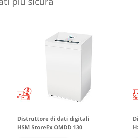
ati più sicura
Distruttore di dati digitali
D
HSM StoreEx OMDD 130
H