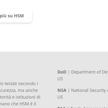
 più su HSM
DoD
| Department of De
US
o testati secondo i
sicurezza, ma anche
NSA
| National Security 
torità e istituzioni di
US
rmano che HSM è il