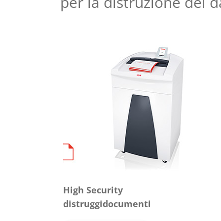
per la distruzione dei d
High Security
distruggidocumenti