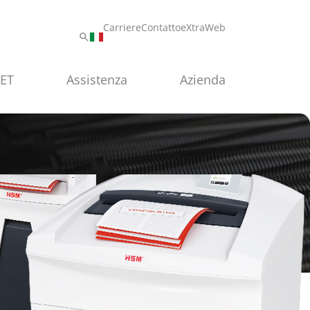
Carriere
Contatto
eXtraWeb
PET
Assistenza
Azienda