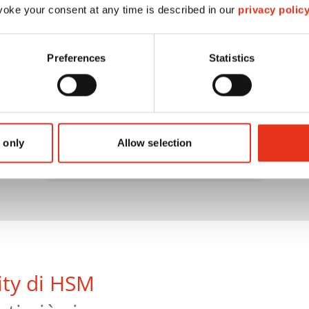
oke your consent at any time is described in our
privacy polic
Preferences
Statistics
Avete ancora domande?
Contattateci.
 only
Allow selection
Vai al modulo di contatto
ity di HSM