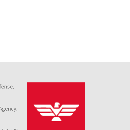
fense,
Agency,