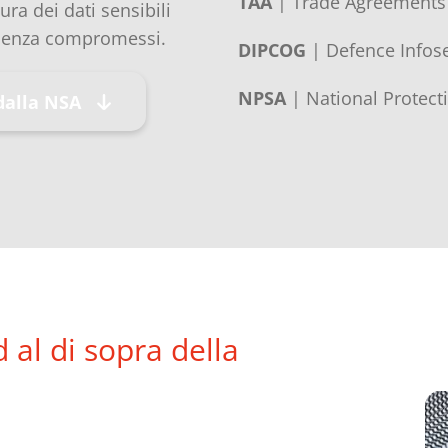
TAA
| Trade Agreements 
ura dei dati sensibili
 senza compromessi.
DIPCOG
| Defence Infos
NPSA
| National Protecti
dalla NSA
 al di sopra della