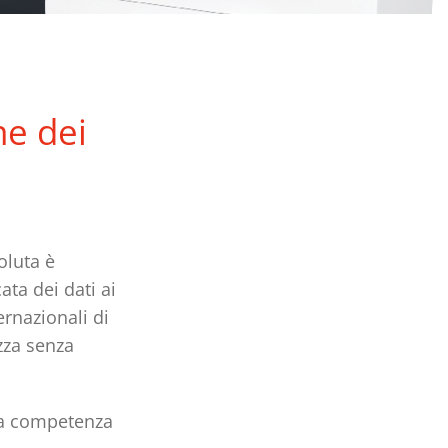
ne dei
oluta è
ta dei dati ai
ernazionali di
zza senza
ria competenza