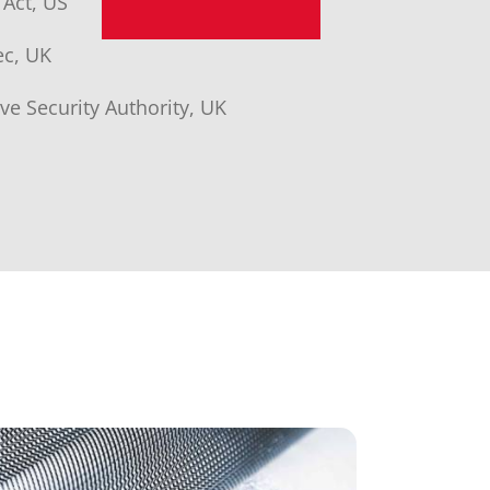
Act, US
ec, UK
ve Security Authority, UK