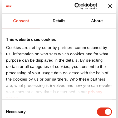
Combinazione di frantumatori e
pressa
HSM CP 4988
Consent
Details
About
Scopri di più
This website uses cookies
Cookies are set by us or by partners commissioned by
us. Information on who sets which cookies and for what
purpose can be displayed in the details. By selecting
certain or all categories of cookies, you consent to the
processing of your usage data collected with the help of
the cookies by us or our partners. Who these partners
are, what processing is involved and how you can revoke
Modulo di contatto
your consent at any time is described in our
privacy
policy
.
Consent
Necessary
Selection
Titolo