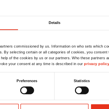
Details
Olio spec. per il blocco
 partners commissioned by us. Information on who sets which co
di taglio -
ls. By selecting certain or all categories of cookies, you consent
 help of the cookies by us or our partners. Who these partners a
Classic/Powerline/Pure/SECU
oke your consent at any time is described in our
privacy polic
1235997403
Preferences
Statistics
4026631026796
olio speciale per il blocco di taglio