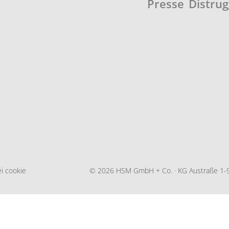
Presse
Distru
i cookie
© 2026 HSM GmbH + Co. · KG Austraße 1-9 · 88