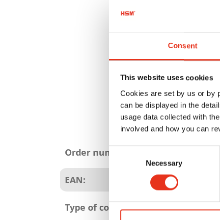
Consent
This website uses cookies
Cookies are set by us or by
can be displayed in the detai
usage data collected with the
involved and how you can rev
Product
attributes
Order number:
Consent
Necessary
Selection
EAN:
Type of consumables: