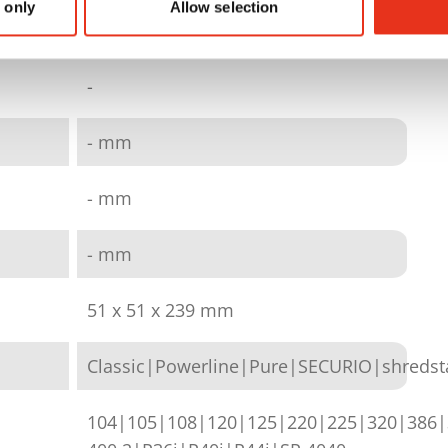
 only
Allow selection
250
-
- mm
- mm
- mm
51 x 51 x 239 mm
Classic|Powerline|Pure|SECURIO|shredst
104|105|108|120|125|220|225|320|386