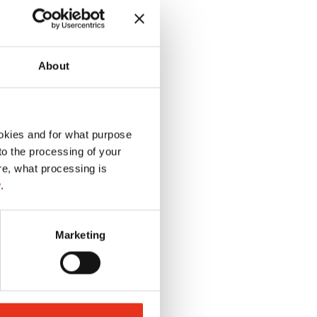
About
okies and for what purpose
 to the processing of your
re, what processing is
RIO/shredstar
y
.
Marketing