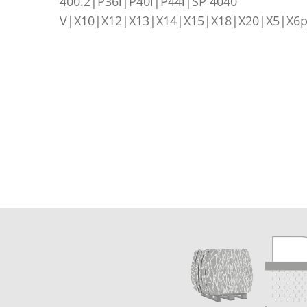
400.2|P36i|P40i|P44i|SP 4040
V|X10|X12|X13|X14|X15|X18|X20|X5|X6p