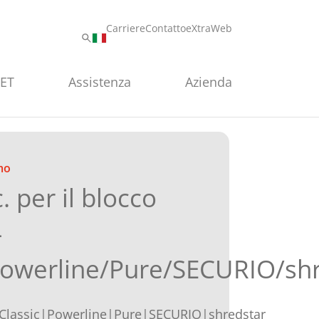
Carriere
Contatto
eXtraWeb
PET
Assistenza
Azienda
mo
. per il blocco
-
Powerline/Pure/SECURIO/sh
Classic|Powerline|Pure|SECURIO|shredstar