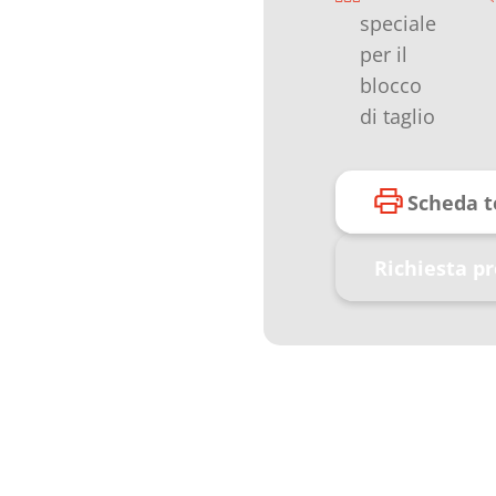
speciale
per il
blocco
di taglio
Scheda t
Richiesta p