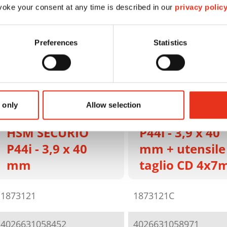
oke your consent at any time is described in our
privacy polic
Preferences
Statistics
 only
Allow selection
HSM SECURIO
HSM SECURIO
P44i - 3,9 x 40
P44i - 3,9 x 40
mm + utensile
mm
taglio CD 4x
1873121
1873121C
4026631058452
4026631058971