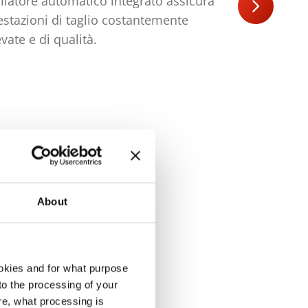
oliatore automatico integrato assicura
Il potente 
estazioni di taglio costantemente
prestazioni
evate e di qualità.
funzioname
About
okies and for what purpose
 to the processing of your
re, what processing is