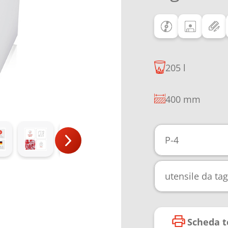
205 l
400 mm
P-4
utensile da ta
Scheda t