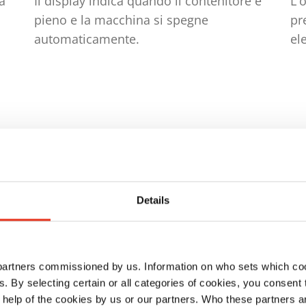
tà
Il display indica quando il contenitore è
L'
pieno e la macchina si spegne
pr
automaticamente.
el
Details
 partners commissioned by us. Information on who sets which co
ls. By selecting certain or all categories of cookies, you consent
o
 help of the cookies by us or our partners. Who these partners a