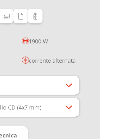
1900 W
corrente alternata
glio CD (4x7 mm)
ecnica