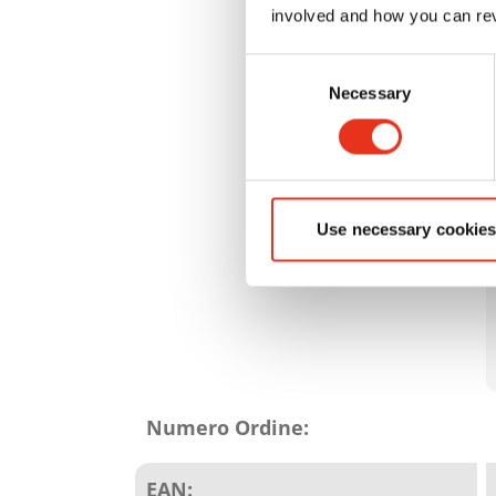
involved and how you can rev
Consent
Necessary
Selection
Use necessary cookies
Attributi
del
Numero Ordine:
prodotto
EAN: