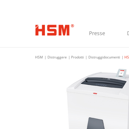
Skip to main navigation
Skip to main content
Skip to footer
Presse
HSM
Distruggere
Prodotti
Distruggidocumenti
HS