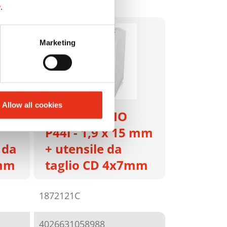
y
.
Marketing
Allow all cookies
HSM SECURIO
P44i - 1,9 x 15 mm
 da
+ utensile da
7mm
taglio CD 4x7mm
1872121C
4026631058988