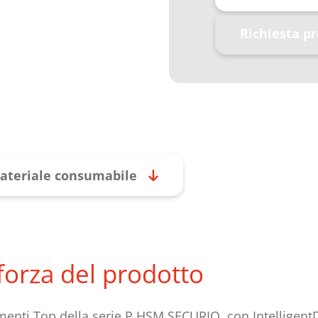
Richiesta p
ateriale consumabile
 forza del prodotto
menti Top della serie P HSM SECURIO, con IntelligentD