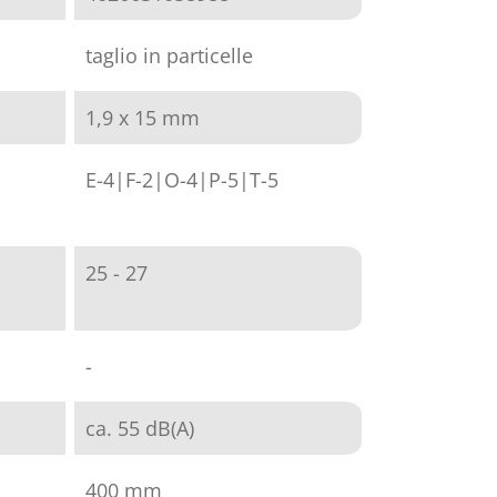
taglio in particelle
1,9 x 15 mm
E-4|F-2|O-4|P-5|T-5
25 - 27
-
ca. 55 dB(A)
400 mm