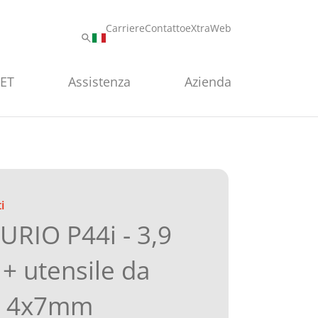
Carriere
Contatto
eXtraWeb
PET
Assistenza
Azienda
i
RIO P44i - 3,9
+ utensile da
CD 4x7mm