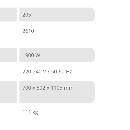
205 l
2610
1900 W
220-240 V / 50-60 Hz
700 x 592 x 1105 mm
111 kg