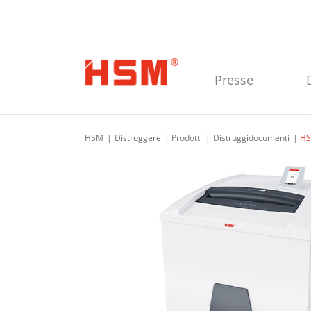
Skip to main navigation
Skip to main content
Skip to footer
Presse
HSM
Distruggere
Prodotti
Distruggidocumenti
HS