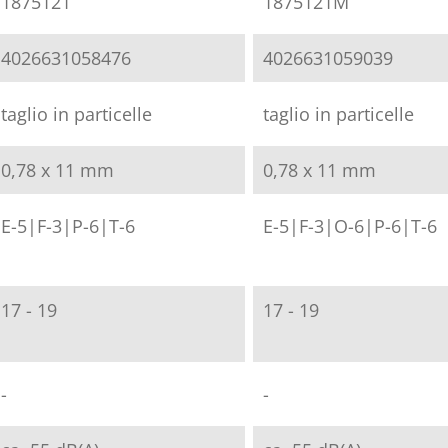
1875121
1875121M
4026631058476
4026631059039
taglio in particelle
taglio in particelle
0,78 x 11 mm
0,78 x 11 mm
E-5|F-3|P-6|T-6
E-5|F-3|O-6|P-6|T-6
17 - 19
17 - 19
-
-