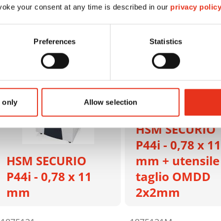
oke your consent at any time is described in our
privacy polic
Preferences
Statistics
 only
Allow selection
HSM SECURIO
P44i - 0,78 x 11
HSM SECURIO
mm + utensile
P44i - 0,78 x 11
taglio OMDD
mm
2x2mm