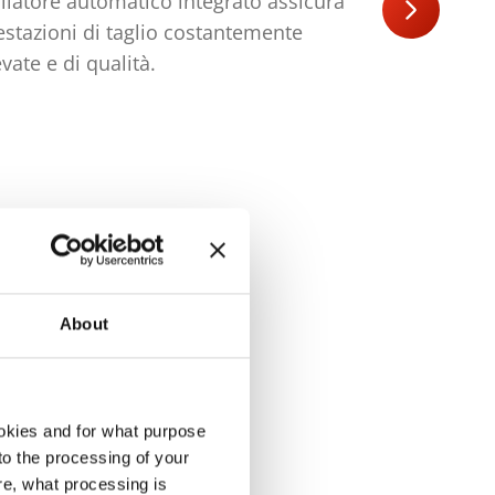
oliatore automatico integrato assicura
Il potente 
estazioni di taglio costantemente
prestazioni
evate e di qualità.
funzioname
About
okies and for what purpose
 to the processing of your
re, what processing is