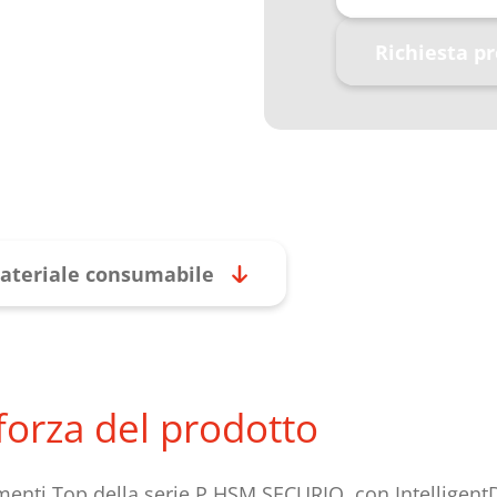
Richiesta p
ateriale consumabile
 forza del prodotto
menti Top della serie P HSM SECURIO, con IntelligentD