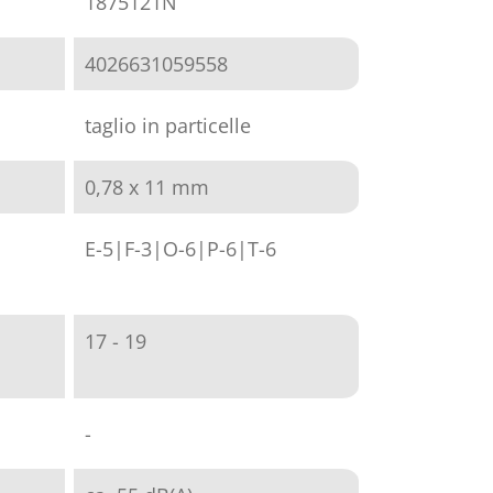
1875121N
4026631059558
taglio in particelle
0,78 x 11 mm
E-5|F-3|O-6|P-6|T-6
17 - 19
-