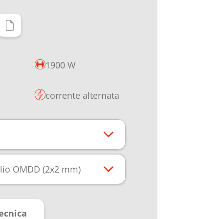
1900 W
corrente alternata
aglio OMDD (2x2 mm)
ecnica