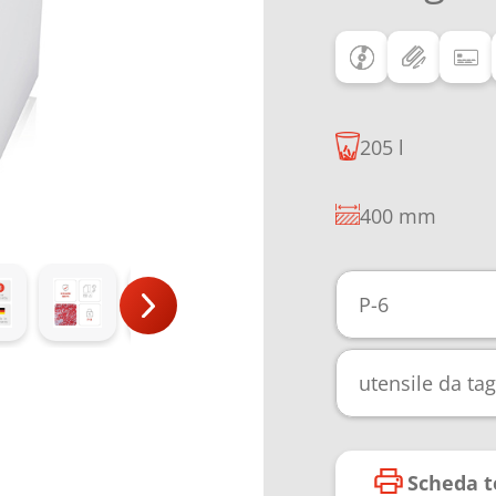
205 l
400 mm
P-6
utensile da t
Scheda t