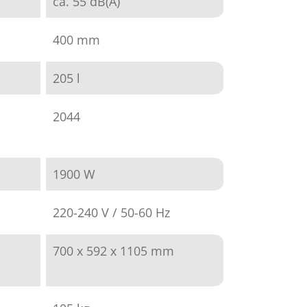
ca. 55 dB(A)
400 mm
205 l
2044
1900 W
220-240 V / 50-60 Hz
700 x 592 x 1105 mm