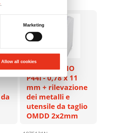
y
.
Marketing
Allow all cookies
HSM SECURIO
P44i - 0,78 x 11
mm + rilevazione
 da
dei metalli e
utensile da taglio
OMDD 2x2mm