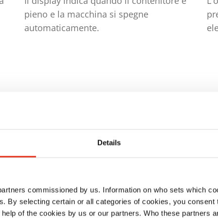
tà
Il display indica quando il contenitore è
L'
pieno e la macchina si spegne
pr
automaticamente.
el
Details
 partners commissioned by us. Information on who sets which co
ls. By selecting certain or all categories of cookies, you consent
o
 help of the cookies by us or our partners. Who these partners a