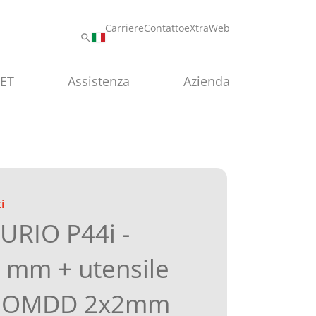
Carriere
Contatto
eXtraWeb
PET
Assistenza
Azienda
i
URIO P44i -
1 mm + utensile
io OMDD 2x2mm