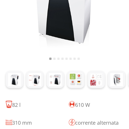
82 l
610 W
310 mm
corrente alternata