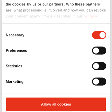
the cookies by us or our partners. Who these partners
are, what processing is involved and how you can revoke
your consent at any time is described in our
privacy
policy
.
HSM
1823111O
4026631032520
Consent
Necessary
Selection
SECURIO
B32 - 4,5 x
Preferences
30 mm +
oliatore
Statistics
automatico
esterno
Marketing
Allow all cookies