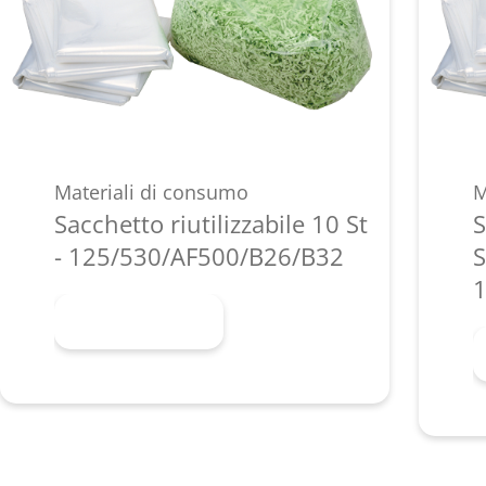
Materiali di consumo
M
Sacchetto riutilizzabile 10 St
S
- 125/530/AF500/B26/B32
S
1
Scopri di più