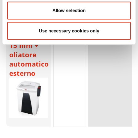
Allow selection
HSM
1822111O
4026631031363
SECURIO
Use necessary cookies only
B32 - 1,9 x
15 mm +
oliatore
automatico
esterno