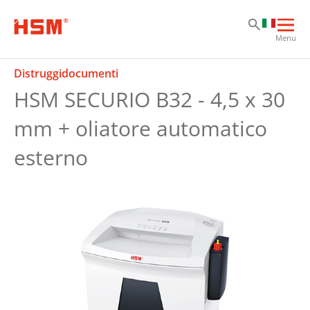
Sk
Sk
Sk
Apri
Menu
la
nav
Distruggidocumenti
prin
HSM SECURIO B32 - 4,5 x 30
mm + oliatore automatico
esterno